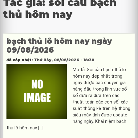
Tác giả:
soi cầu bạch
thủ hôm nay
bạch thủ lô hôm nay ngày
09/08/2026
đã câp nhật:
Thứ Bảy, 08/08/2026 - 18:30
Mô tả: Soi cầu bạch thủ lô
hôm nay đẹp nhất trong
ngày được các chuyên gia
hàng đầu trong lĩnh vực xổ
số đưa ra dựa trên các
thuật toán các con số, xác
suất thống kê trên hệ thống
siêu máy tính được update
hàng ngày. Khái niệm bạch
thủ lô hôm nay […]