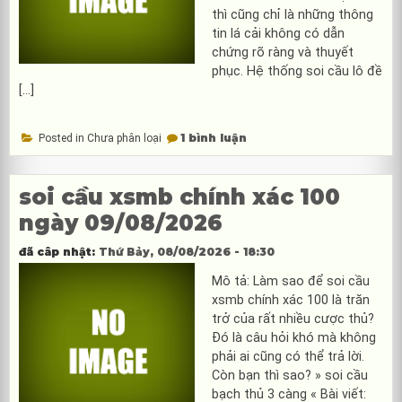
thì cũng chỉ là những thông
tin lá cải không có dẫn
chứng rõ ràng và thuyết
phục. Hệ thống soi cầu lô đề
[…]
ở
1 bình luận
Posted in Chưa phân loại
soi
cầu
mn
siêu
soi cầu xsmb chính xác 100
vip
ngày 09/08/2026
ngày
09/08/2026
đã câp nhật:
Thứ Bảy, 08/08/2026 - 18:30
Mô tả: Làm sao để soi cầu
xsmb chính xác 100 là trăn
trở của rất nhiều cược thủ?
Đó là câu hỏi khó mà không
phải ai cũng có thể trả lời.
Còn bạn thì sao? » soi cầu
bạch thủ 3 càng « Bài viết: