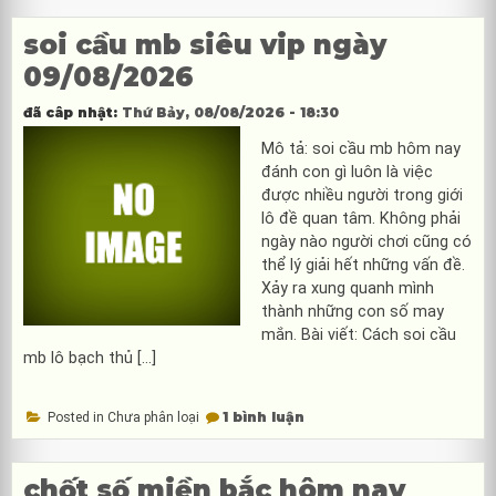
cầu
xổ
số
soi cầu mb siêu vip ngày
miền
09/08/2026
trung
siêu
chuẩn
đã câp nhật:
Thứ Bảy, 08/08/2026 - 18:30
ngày
09/08/2026
Mô tả: soi cầu mb hôm nay
đánh con gì luôn là việc
được nhiều người trong giới
lô đề quan tâm. Không phải
ngày nào người chơi cũng có
thể lý giải hết những vấn đề.
Xảy ra xung quanh mình
thành những con số may
mắn. Bài viết: Cách soi cầu
mb lô bạch thủ […]
ở
1 bình luận
Posted in Chưa phân loại
soi
cầu
mb
siêu
chốt số miền bắc hôm nay