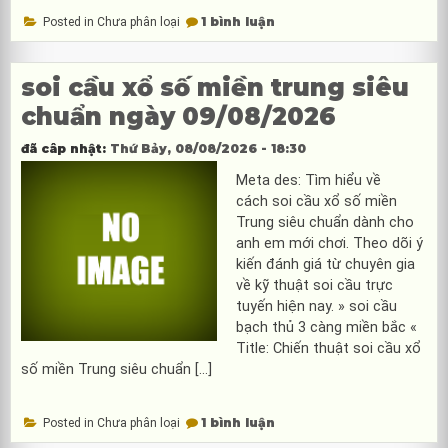
ở
1 bình luận
Posted in Chưa phân loại
bạch
thủ
lô
hôm
soi cầu xổ số miền trung siêu
nay
chuẩn ngày 09/08/2026
ngày
09/08/2026
đã câp nhật:
Thứ Bảy, 08/08/2026 - 18:30
Meta des: Tìm hiểu về
cách soi cầu xổ số miền
Trung siêu chuẩn dành cho
anh em mới chơi. Theo dõi ý
kiến đánh giá từ chuyên gia
về kỹ thuật soi cầu trực
tuyến hiện nay. » soi cầu
bạch thủ 3 càng miền bắc «
Title: Chiến thuật soi cầu xổ
số miền Trung siêu chuẩn […]
ở
1 bình luận
Posted in Chưa phân loại
soi