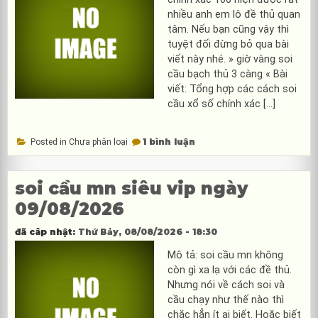
09/08/2026
nhiều anh em lô đề thủ quan
tâm. Nếu bạn cũng vậy thì
tuyệt đối đừng bỏ qua bài
viết này nhé. » giờ vàng soi
cầu bạch thủ 3 càng « Bài
viết: Tổng hợp các cách soi
cầu xổ số chính xác […]
ở
1 bình luận
Posted in Chưa phân loại
cách
soi
cầu
xổ
soi cầu mn siêu vip ngày
số
09/08/2026
chính
xác
100
đã câp nhật:
Thứ Bảy, 08/08/2026 - 18:30
ngày
09/08/2026
Mô tả: soi cầu mn không
còn gì xa lạ với các đề thủ.
Nhưng nói về cách soi và
cầu chạy như thế nào thì
chắc hẳn ít ai biết. Hoặc biết