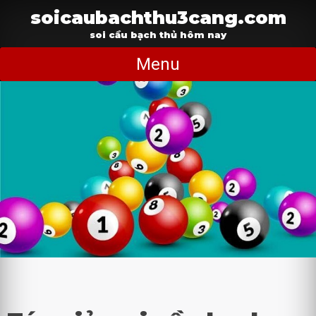
Skip
soicaubachthu3cang.com
to
content
soi cầu bạch thủ hôm nay
Menu