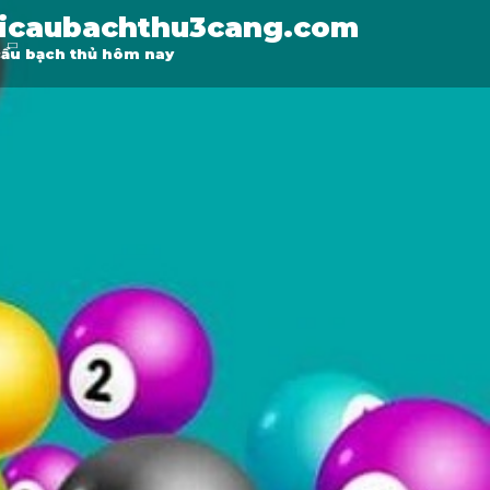
icaubachthu3cang.com
cầu bạch thủ hôm nay