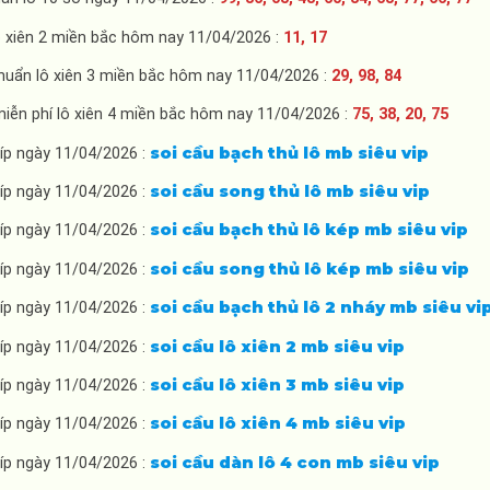
ô xiên 2 miền bắc hôm nay 11/04/2026 :
11, 17
huẩn lô xiên 3 miền bắc hôm nay 11/04/2026 :
29, 98, 84
iễn phí lô xiên 4 miền bắc hôm nay 11/04/2026 :
75, 38, 20, 75
soi cầu bạch thủ lô mb siêu vip
íp ngày 11/04/2026 :
soi cầu song thủ lô mb siêu vip
íp ngày 11/04/2026 :
soi cầu bạch thủ lô kép mb siêu vip
íp ngày 11/04/2026 :
soi cầu song thủ lô kép mb siêu vip
íp ngày 11/04/2026 :
soi cầu bạch thủ lô 2 nháy mb siêu vi
íp ngày 11/04/2026 :
soi cầu lô xiên 2 mb siêu vip
íp ngày 11/04/2026 :
soi cầu lô xiên 3 mb siêu vip
íp ngày 11/04/2026 :
soi cầu lô xiên 4 mb siêu vip
íp ngày 11/04/2026 :
soi cầu dàn lô 4 con mb siêu vip
íp ngày 11/04/2026 :