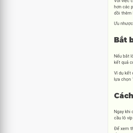
Với việc 
hơn các p
dồi thêm 
Ưu nhược 
Bắt 
Nếu bắt l
kết quả c
Ví dụ kết
lựa chọn 
Cách
Ngay khi 
cầu lô ví
Để xem th