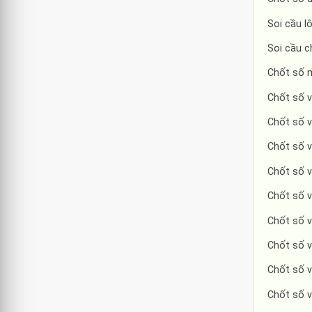
Soi cầu l
Soi cầu c
Chốt số m
Chốt số v
Chốt số v
Chốt số v
Chốt số v
Chốt số v
Chốt số v
Chốt số v
Chốt số v
Chốt số v