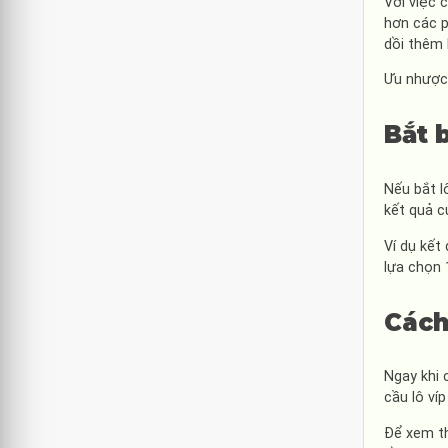
Với việc 
hơn các p
dồi thêm 
Ưu nhược 
Bắt 
Nếu bắt l
kết quả c
Ví dụ kết
lựa chọn 
Cách
Ngay khi 
cầu lô ví
Để xem th