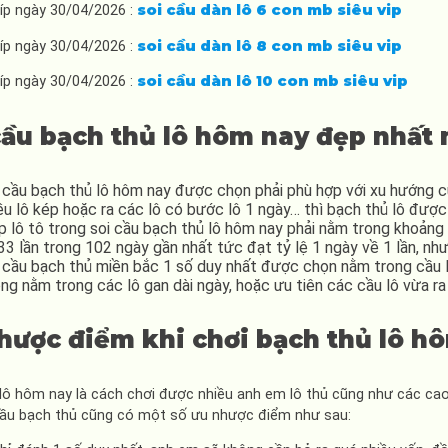
soi cầu dàn lô 6 con mb siêu vip
íp ngày 30/04/2026 :
soi cầu dàn lô 8 con mb siêu vip
íp ngày 30/04/2026 :
soi cầu dàn lô 10 con mb siêu vip
íp ngày 30/04/2026 :
cầu bạch thủ lô hôm nay đẹp nhất
 cầu bạch thủ lô hôm nay được chọn phải phù hợp với xu hướng củ
ều lô kép hoặc ra các lô có bước lô 1 ngày… thì bạch thủ lô đượ
p lô tô trong soi cầu bạch thủ lô hôm nay phải nằm trong khoảng 
33 lần trong 102 ngày gần nhất tức đạt tỷ lệ 1 ngày về 1 lần, như 
 cầu bạch thủ miền bắc 1 số duy nhất được chọn nằm trong cầu l
ng nằm trong các lô gan dài ngày, hoặc ưu tiên các cầu lô vừa r
hược điểm khi chơi bạch thủ lô h
lô hôm nay là cách chơi được nhiều anh em lô thủ cũng như các cao
cầu bạch thủ cũng có một số ưu nhược điểm như sau: