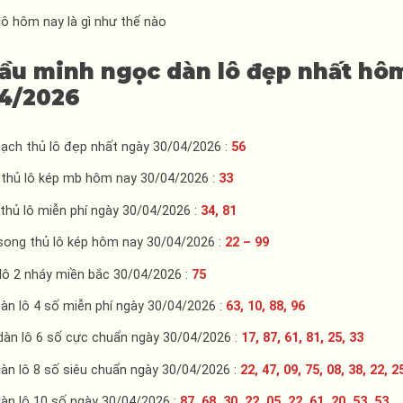
lô hôm nay là gì như thế nào
cầu minh ngọc dàn lô đẹp nhất hô
4/2026
ạch thủ lô đẹp nhất ngày 30/04/2026 :
56
 thủ lô kép mb hôm nay 30/04/2026 :
33
thủ lô miễn phí ngày 30/04/2026 :
34, 81
song thủ lô kép hôm nay 30/04/2026 :
22 – 99
lô 2 nháy miền bắc 30/04/2026 :
75
àn lô 4 số miễn phí ngày 30/04/2026 :
63, 10, 88, 96
àn lô 6 số cực chuẩn ngày 30/04/2026 :
17, 87, 61, 81, 25, 33
àn lô 8 số siêu chuẩn ngày 30/04/2026 :
22, 47, 09, 75, 08, 38, 22, 2
àn lô 10 số ngày 30/04/2026 :
87, 68, 30, 22, 05, 22, 61, 20, 53, 53