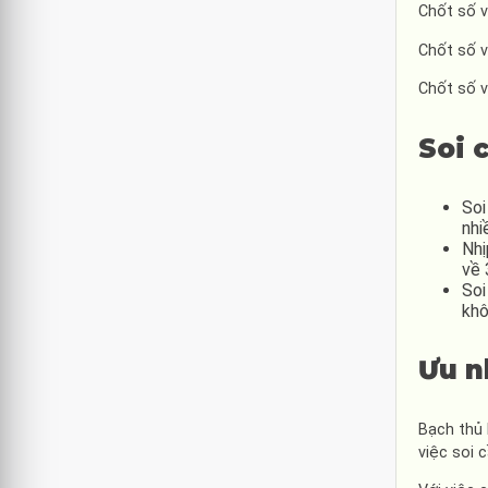
Chốt số v
Chốt số v
Chốt số v
Soi 
Soi
nhi
Nhị
về 
Soi
khô
Ưu n
Bạch thủ 
việc soi 