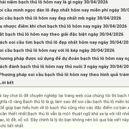
hái niệm bạch thủ lô hôm nay là gì ngày 30/04/2026
oi cầu minh ngọc dàn lô đẹp nhất hôm nay miễn phí ngày 30/
oi cầu bạch thủ lô hôm nay đẹp nhất mb ngày 30/04/2026
u nhược điểm khi chơi bạch thủ lô hôm nay ngày 30/04/2026
ắt bạch thủ lô hôm nay theo giải đặc biệt ngày 30/04/2026
ách soi cầu tìm bạch thủ lô đẹp nhất hôm nay ngày 30/04/2
oi cầu bạch thủ lô hôm nay với lô kép ngày 30/04/2026
hương pháp được sử dụng để dự đoán bạch thủ lô hôm nay n
ách đánh bạch thủ lô hôm nay thủ nuôi 3 ngày ngày 30/04/2
Phương pháp soi cầu bạch thủ lô hôm nay theo hình quả trá
Lời kết
à tay chơi lô đề chuyên nghiệp tại trang web của chúng tôi thì bạch 
ghĩa rõ ràng Bạch thủ lô là gì, làm sao để soi cầu bạch thủ lô miền b
 Để giúp bạn hiểu hơn về lô bạch thủ cũng như các đặc điểm cơ bản 
 cần thiết nhất.Bạch thủ lô vẫn là một thuật ngữ khá xa lạ với rất n
bạc, lô đề, xổ số. Đây chính là lý do bạn không nên bỏ qua bài viết n
chi tiết nhất.