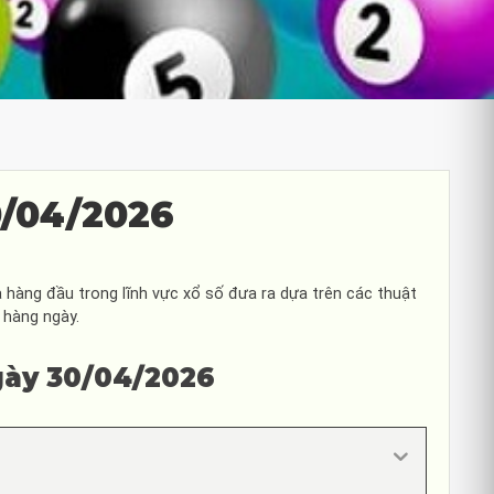
0/04/2026
 hàng đầu trong lĩnh vực xổ số đưa ra dựa trên các thuật
 hàng ngày.
ngày 30/04/2026