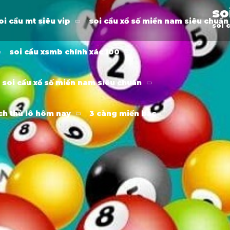
so
oi cầu mt siêu vip
soi cầu xổ số miền nam siêu chuẩn
soi 
soi cầu xsmb chính xác 100
soi cầu xổ số miền nam siêu chuẩn
ch thủ lô hôm nay
3 càng miền bắc