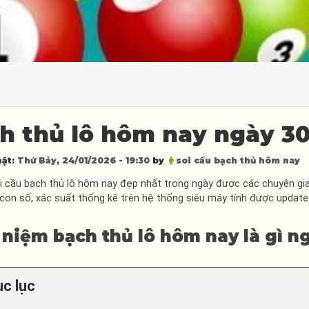
h thủ lô hôm nay ngày 3
hật:
Thứ Bảy, 24/01/2026 - 19:30
by
soi cầu bạch thủ hôm nay
i cầu bạch thủ lô hôm nay đẹp nhất trong ngày được các chuyên gia
con số, xác suất thống kê trên hệ thống siêu máy tính được update
 niệm bạch thủ lô hôm nay là gì 
c lục