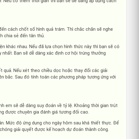
gờ. Nếu có thêm thời gian thì bạn sẽ dễ dàng áp dụng cách
t đến cách chốt số hình quả trám. Thì chắc chắn sẽ nghe
h chia sẻ đến tân thủ.
ện khác nhau. Nếu đã lựa chọn hình thức này thì bạn sẽ có
 nhất. Bạn sẽ dễ dàng xác định cơ hội trúng thưởng
t quả. Nếu xét theo chiều dọc hoặc thay đổi các giải
iền bắc. Sau đó tính toán các phương pháp tương ứng với
nh em sẽ dễ dàng suy đoán về tỷ lệ. Khoảng thời gian trút
ng được chuyên gia đánh giá tương đối cao.
ần. Mức độ ứng dụng cho ngày hôm sau khá thiết thực. Để
nh chóng giải quyết được kế hoạch dự đoán thành công.