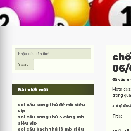
chố
Search
06/
đã câp n
Meta des
Bài viết mới
trong quá
soi cầu song thủ đề mb siêu
dự đo
»
vip
Title:
soi cầu song thủ 3 càng mb
siêu vip
soi cầu bạch thủ lô mb siêu