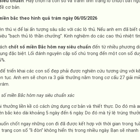
siêu chuẩn
. Hãy chọn ra con số và tránh tình trạng lô chuột bất n
đề cơ bản.
miền bắc theo hình quả trám ngày 06/05/2026
ên thú vị để lại ấn tượng sâu sắc với các lô thủ. Nếu anh em đã biế
hiệu “bạch thủ lô thần chưởng”. Kinh nghiệm do các cao thủ nhiệt tìn
cách
chốt số miền Bắc hôm nay siêu chuẩn
đến từ nhiều phương di
ụng đặc biệt. Lối đánh nguyên cặp số chú trọng đến một con số duy
5%.
 để triển khai các con số đẹp phải được nghiên cứu tương ứng với kế
ên tục. Anh em sẽ chọn ra 3 giải thưởng nằm trong cơ cấu 27 giải m
trám.
 số miền Bắc hôm nay siêu chuẩn xác
i thưởng liền kề có cách ứng dụng cơ bản và thiết thực. Do đó mà a
n bắc kéo dài khoảng 5 ngày đến 6 ngày. Do đó mà tỷ lệ trúng thưở
ốn chốt ngay những con đi đã được kết hợp với thời gian trong tu
h trạng con số “lì đòn” không hiển thị trong nhiều ngày. Bạn sẽ nha