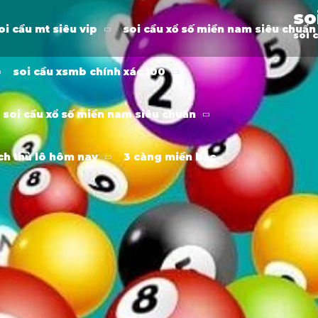
so
oi cầu mt siêu vip
soi cầu xổ số miền nam siêu chuẩn
soi 
soi cầu xsmb chính xác 100
soi cầu xổ số miền nam siêu chuẩn
ch thủ lô hôm nay
3 càng miền bắc