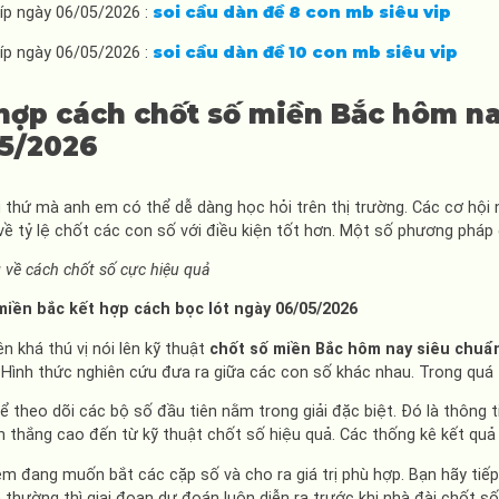
soi cầu dàn đề 8 con mb siêu vip
íp ngày 06/05/2026 :
soi cầu dàn đề 10 con mb siêu vip
íp ngày 06/05/2026 :
hợp cách chốt số miền Bắc hôm n
5/2026
 thứ mà anh em có thể dễ dàng học hỏi trên thị trường. Các cơ hội 
 về tỷ lệ chốt các con số với điều kiện tốt hơn. Một số phương pháp
 về cách chốt số cực hiệu quả
miền bắc kết hợp cách bọc lót ngày 06/05/2026
ên khá thú vị nói lên kỹ thuật
chốt số miền Bắc hôm nay siêu chuẩ
 Hình thức nghiên cứu đưa ra giữa các con số khác nhau. Trong quá t
ể theo dõi các bộ số đầu tiên nằm trong giải đặc biệt. Đó là thông
n thắng cao đến từ kỹ thuật chốt số hiệu quả. Các thống kê kết quả 
m đang muốn bắt các cặp số và cho ra giá trị phù hợp. Bạn hãy tiếp
h thường thì giai đoạn dự đoán luôn diễn ra trước khi nhà đài chốt 