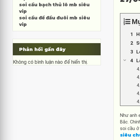
soi cầu bạch thủ lô mb siêu
vip
soi cầu đề đầu đuôi mb siêu
Mụ
vip
H
S
Phản hồi gần đây
L
L
Không có bình luận nào để hiển thị.
Như anh e
Bắc. Chín
soi cầu ở
siêu c