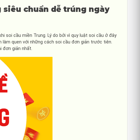
g siêu chuẩn dễ trúng ngày
 soi cầu miền Trung. Lý do bởi vì quy luật soi cầu ở đây
n làm quen với những cách soi cầu đơn giản trước tiên.
i đơn giản nhất.