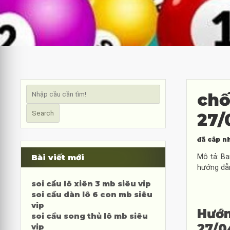
chố
Search
27/
đã câp n
Mô tả: Bạ
Bài viết mới
hướng dẫn
soi cầu lô xiên 3 mb siêu vip
soi cầu dàn lô 6 con mb siêu
vip
Hướn
soi cầu song thủ lô mb siêu
27/0
vip