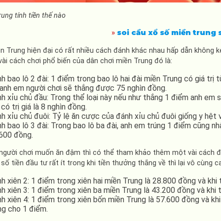
ung tính tiền thế nào
soi cầu xổ số miền trung
»
n Trung hiện đại có rất nhiều cách đánh khác nhau hấp dẫn không k
ài cách chơi phổ biến của dân chơi miền Trung đó là:
h bao lô 2 đài: 1 điểm trong bao lô hai đài miền Trung có giá trị
 anh em người chơi sẽ thắng được 75 nghìn đồng.
h xỉu chủ đầu: Trong thể loại này nếu như thắng 1 điểm anh em 
 có trị giá là 8 nghìn đồng.
h xỉu chủ đuôi: Tỷ lệ ăn cược của đánh xỉu chủ đuôi giống y hệt 
h bao lô 3 đài: Trong bao lô ba đài, anh em trúng 1 điểm cũng n
600 đồng.
 người chơi muốn ăn đậm thì có thể tham khảo thêm một vài cách đán
số tiền đầu tư rất ít trong khi tiền thưởng thắng về thì lại vô cùng c
h xiên 2: 1 điểm trong xiên hai miền Trung là 28.800 đồng và kh
h xiên 3: 1 điểm trong xiên ba miền Trung là 43.200 đồng và khi
h xiên 4: 1 điểm trong xiên bốn miền Trung là 57.600 đồng và khi
g cho 1 điểm.