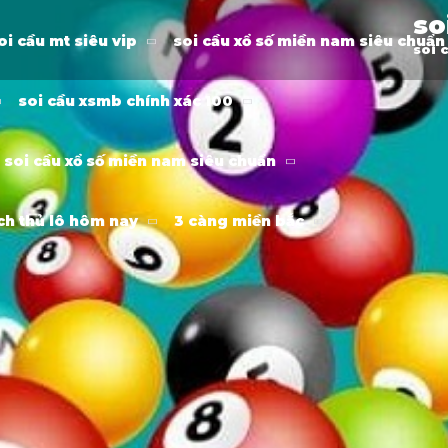
so
oi cầu mt siêu vip
soi cầu xổ số miền nam siêu chuẩn
soi 
soi cầu xsmb chính xác 100
soi cầu xổ số miền nam siêu chuẩn
ch thủ lô hôm nay
3 càng miền bắc