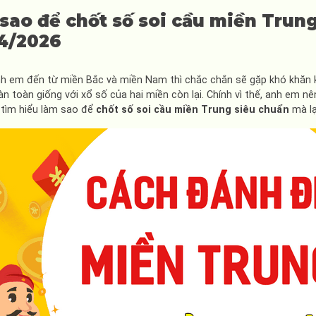
sao để chốt số soi cầu miền Trun
4/2026
nh em đến từ miền Bắc và miền Nam thì chắc chắn sẽ gặp khó khăn khi
n toàn giống với xổ số của hai miền còn lại. Chính vì thế, anh em nê
 tìm hiểu làm sao để
chốt số soi cầu miền Trung siêu chuẩn
mà lạ