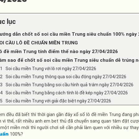
c lục
ướng dẫn chốt số soi cầu miền Trung siêu chuẩn 100% ngày
OI CẦU LÔ ĐỀ CHUẨN MIỀN TRUNG
ô đề miền Trung tính điểm thế nào ngày 27/04/2026
àm sao để chốt số soi cầu miền Trung siêu chuẩn dễ trúng 
Soi cầu miền Trung với lô rơi ngày 27/04/2026
Soi cầu miền Trung thông qua soi cầu động ngày 27/04/2026
Soi cầu miền Trung bằng soi cầu hình quả trám ngày 27/04/2026
Soi cầu miền Trung bằng cách tính lô đề kép ngày 27/04/2026
Soi cầu miền Trung với giải đặc biệt ngày 27/04/2026
m đều đã biết thì thời gian gần đây xổ số lô đề miền Trung đang 
h vì thế, rất nhiều anh em bet thủ đã chuyển sang quan tâm đặt cược
 một miền mới thì người chơi sẽ cần phải làm quen với nhiều sự tha
huẩn
100%?