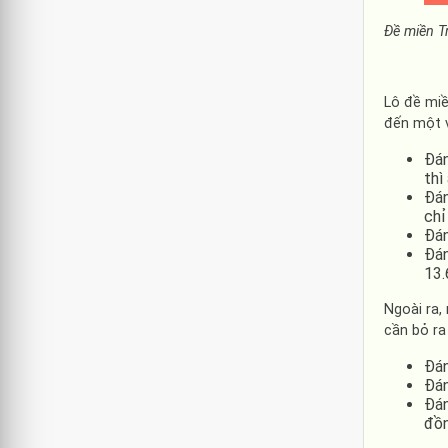
Đề miền Tr
Lô đề miề
đến một v
Đán
thì
Đán
chỉ
Đán
Đán
13.
Ngoài ra,
cần bỏ ra 
Đán
Đán
Đán
đồn