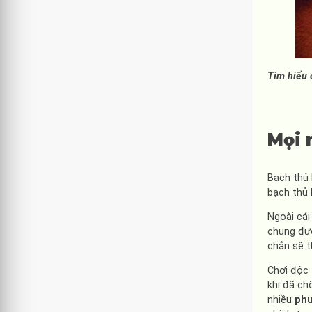
Tìm hiểu 
Mọi 
Bạch thủ 
bạch thủ 
Ngoài cái
chung đượ
chắn sẽ t
Chơi độc 
khi đã ch
nhiều
phư