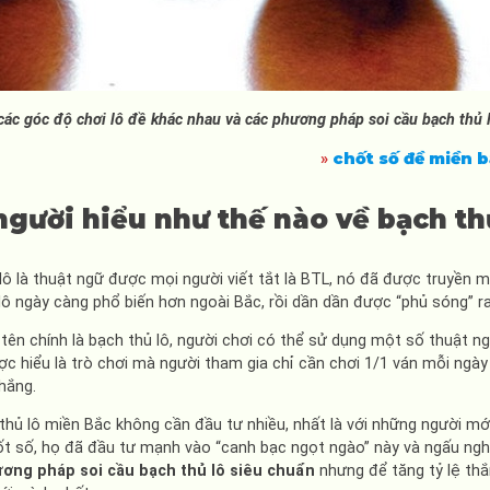
các góc độ chơi lô đề khác nhau và các phương pháp soi cầu bạch thủ 
chốt số đề miền 
»
người hiểu như thế nào về bạch th
lô là thuật ngữ được mọi người viết tắt là BTL, nó đã được truyền mi
lô ngày càng phổ biến hơn ngoài Bắc, rồi dần dần được “phủ sóng” r
 tên chính là bạch thủ lô, người chơi có thể sử dụng một số thuật n
c hiểu là trò chơi mà người tham gia chỉ cần chơi 1/1 ván mỗi ngà
hắng.
thủ lô miền Bắc không cần đầu tư nhiều, nhất là với những người mớ
ốt số, họ đã đầu tư mạnh vào “canh bạc ngọt ngào” này và ngấu ngh
ơng pháp soi cầu bạch thủ lô siêu chuẩn
nhưng để tăng tỷ lệ thắ