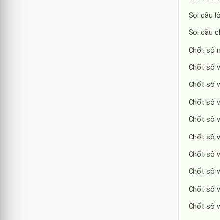
Soi cầu l
Soi cầu c
Chốt số m
Chốt số v
Chốt số v
Chốt số v
Chốt số v
Chốt số v
Chốt số v
Chốt số v
Chốt số v
Chốt số v