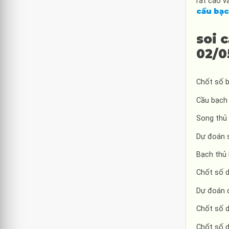
rất cao v
cầu bạc
soi 
02/0
Chốt số b
Cầu bạch
Song thủ 
Dự đoán 
Bạch thủ 
Chốt số d
Dự đoán d
Chốt số d
Chốt số d