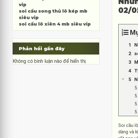
Nhữn
vip
02/0
soi cầu song thủ lô kép mb
siêu vip
soi cầu lô xiên 4 mb siêu vip
Mụ
N
Phản hồi gần đây
s
Không có bình luận nào để hiển thị.
M
T
N
Soi cầu l
dàng và k