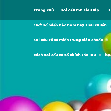
Skip
to
Trang chủ
soi cầu mb siêu vip
s
content
chốt số miền bắc hôm nay siêu chuẩn
soi cầu xổ số miền trung siêu chuẩn
cách soi cầu xổ số chính xác 100
bạ