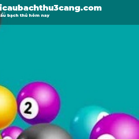
icaubachthu3cang.com
cầu bạch thủ hôm nay