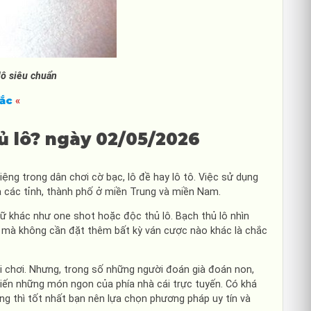
lô siêu chuẩn
bắc
«
ủ lô? ngày 02/05/2026
ệng trong dân chơi cờ bạc, lô đề hay lô tô. Việc sử dụng
a các tỉnh, thành phố ở miền Trung và miền Nam.
gữ khác như one shot hoặc độc thủ lô. Bạch thủ lô nhìn
y mà không cần đặt thêm bất kỳ ván cược nào khác là chắc
i chơi. Nhưng, trong số những người đoán già đoán non,
iến những món ngon của phía nhà cái trực tuyến. Có khá
ng thì tốt nhất bạn nên lựa chọn phương pháp uy tín và