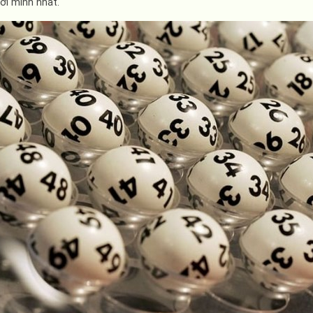
ới mình nhất.