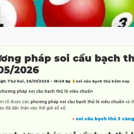
ơng pháp soi cầu bạch th
05/2026
hật:
Thứ Hai, 26/01/2026 - 18:49
by
soi cầu bạch thủ hôm nay
phương pháp soi cầu bạch thủ lô siêu chuẩn
ắm rõ được các
phương pháp soi cầu bạch thủ lô siêu chuẩn
và t
o đã dấn thân vào thế giới xổ số.
soi cầu bạch thủ 3 càn
»