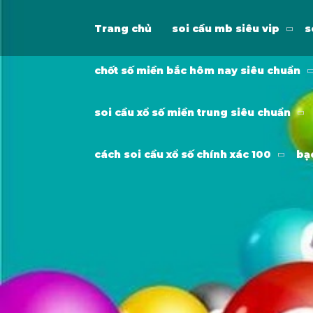
Skip
to
Trang chủ
soi cầu mb siêu vip
s
content
chốt số miền bắc hôm nay siêu chuẩn
soi cầu xổ số miền trung siêu chuẩn
cách soi cầu xổ số chính xác 100
bạ