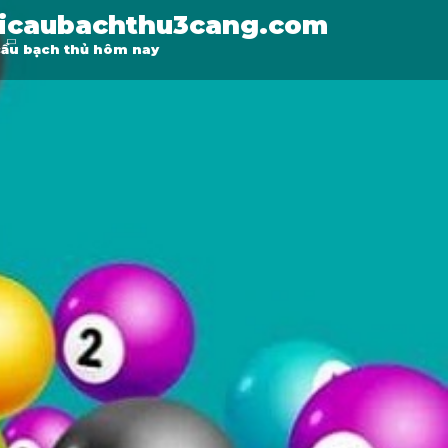
icaubachthu3cang.com
cầu bạch thủ hôm nay