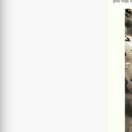
phù hợp v