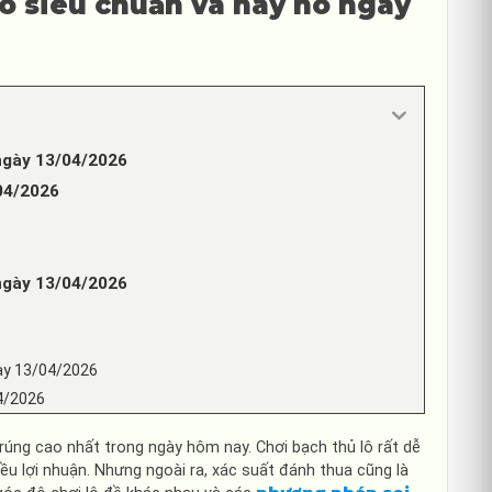
ô siêu chuẩn và hay ho ngày
ngày 13/04/2026
04/2026
ngày 13/04/2026
gày 13/04/2026
04/2026
rúng cao nhất trong ngày hôm nay. Chơi bạch thủ lô rất dễ
ều lợi nhuận. Nhưng ngoài ra, xác suất đánh thua cũng là