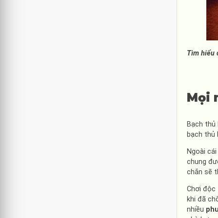
Tìm hiểu 
Mọi 
Bạch thủ 
bạch thủ 
Ngoài cái
chung đượ
chắn sẽ t
Chơi độc 
khi đã ch
nhiều
phư