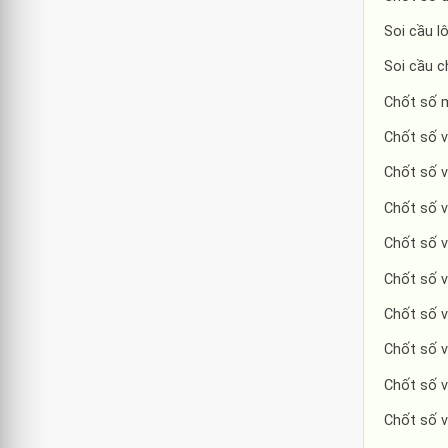
Soi cầu l
Soi cầu c
Chốt số m
Chốt số v
Chốt số v
Chốt số v
Chốt số v
Chốt số v
Chốt số v
Chốt số v
Chốt số v
Chốt số v