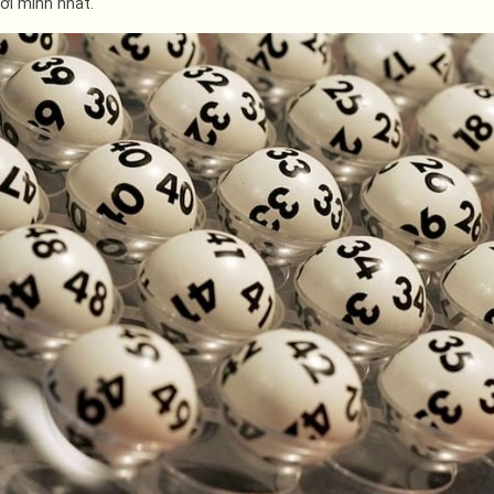
ới mình nhất.