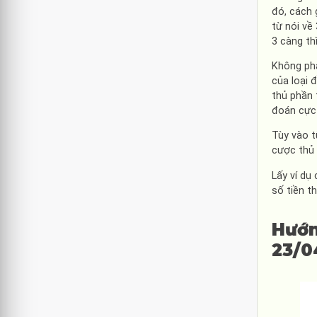
đó, cách 
từ nói về
3 càng thì
Không phả
của loại 
thủ phần 
đoán cực 
Tùy vào t
cược thủ 
Lấy ví dụ
số tiền t
Hướn
23/0