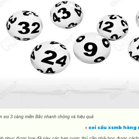
 soi 3 càng miền Bắc nhanh chóng và hiệu quả
soi cầu xsmb hàng
»
h phục được loại đề này, các bạn cược thủ cần phải học được cách