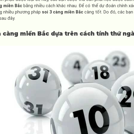
ng miền Bắc
bằng nhiều cách khác nhau. Để có thể dự đoán chính xá
g nhiều phương pháp
soi 3 càng miền Bắc
càng tốt. Do đó, các bạn
sau đây.
a càng miền Bắc dựa trên cách tính thứ ng