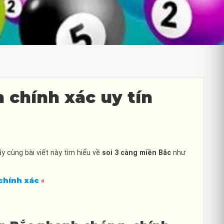
 chính xác uy tín
y cùng bài viết này tìm hiểu về
soi 3 càng miền Bắc
như
 chính xác
«