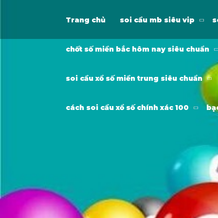
Skip
to
Trang chủ
soi cầu mb siêu vip
s
content
chốt số miền bắc hôm nay siêu chuẩn
soi cầu xổ số miền trung siêu chuẩn
cách soi cầu xổ số chính xác 100
bạ