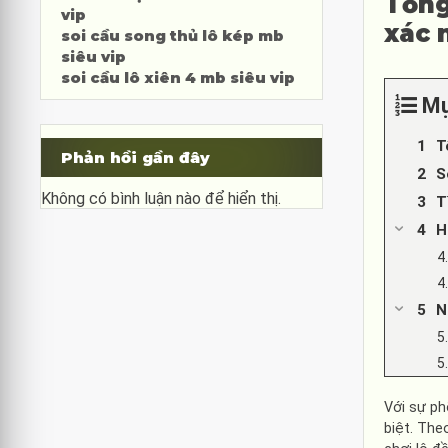
Tổng
vip
xác 
soi cầu song thủ lô kép mb
siêu vip
soi cầu lô xiên 4 mb siêu vip
Mụ
T
Phản hồi gần đây
S
Không có bình luận nào để hiển thị.
T
H
N
Với sự ph
biệt. The