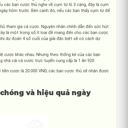
nếu các bạn cược thủ nghe về cụm từ lô 3 càng, đây là cụm
ố ngày hôm trước. Bên cạnh đó, nếu các bạn thấy cụm từ để
thủ tham gia cá cược. Nguyên nhân chính dẫn đến sức hút
 đây là một trong số ít loại đề mang đến cho các bạn cược
khi dự đoán 4 số cuối của giải đặc biệt sẽ có cách dự
lệ cược khác nhau. Nhưng theo thống kê của các bạn
g nhà cái cá cược trực tuyến cung cấp là 1 ăn 920.
ới tiền cược là 20.000 VNĐ, các bạn cược thủ sẽ nhận được
 chóng và hiệu quả ngày