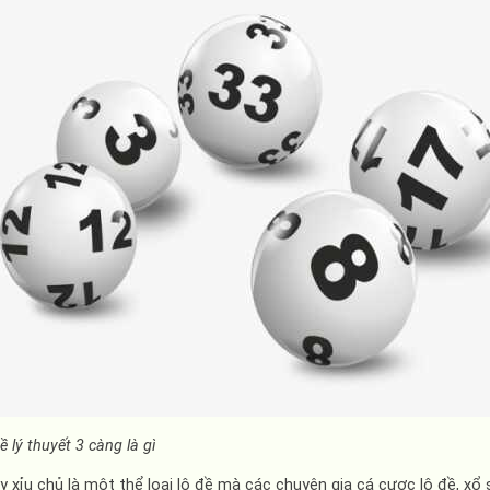
ề lý thuyết 3 càng là gì
y xỉu chủ là một thể loại lô đề mà các chuyên gia cá cược lô đề, xổ