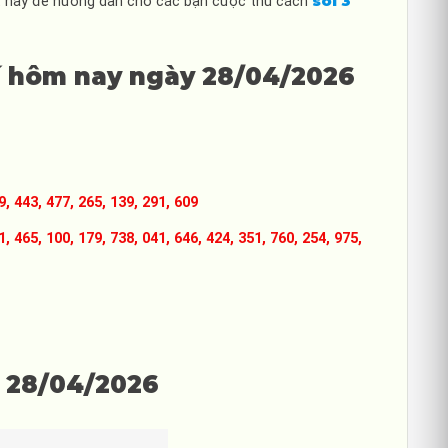
soi 3
viết này để hướng dẫn cho các bạn cược thủ cách
í hôm nay ngày 28/04/2026
9, 443, 477, 265, 139, 291, 609
1, 465, 100, 179, 738, 041, 646, 424, 351, 760, 254, 975,
y 28/04/2026