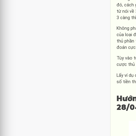
đó, cách 
từ nói về
3 càng thì
Không phả
của loại 
thủ phần 
đoán cực 
Tùy vào t
cược thủ 
Lấy ví dụ
số tiền t
Hướn
28/0