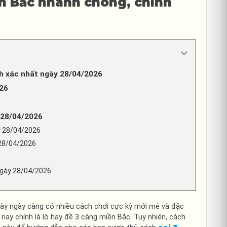
n Bắc nhanh chóng, chính
h xác nhất ngày 28/04/2026
026
 28/04/2026
y 28/04/2026
 28/04/2026
 ngày 28/04/2026
 này ngày càng có nhiều cách chơi cực kỳ mới mẻ và đặc
nay chính là lô hay đề 3 càng miền Bắc. Tuy nhiên, cách