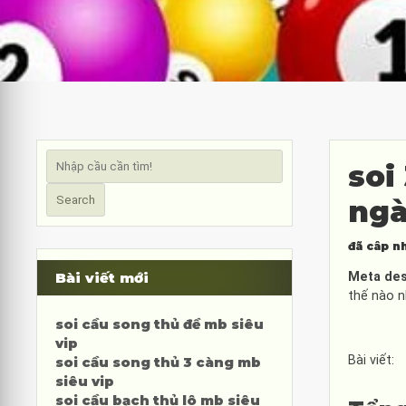
soi
Search
ngà
đã câp n
Meta de
Bài viết mới
thế nào n
soi cầu song thủ đề mb siêu
vip
Bài viết:
soi cầu song thủ 3 càng mb
siêu vip
soi cầu bạch thủ lô mb siêu