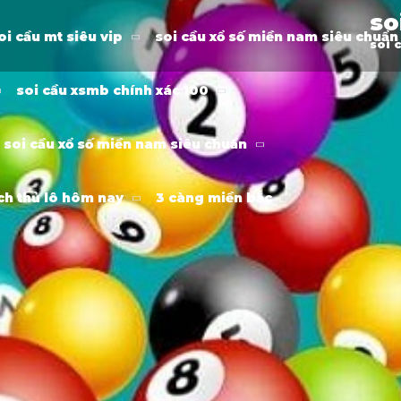
so
oi cầu mt siêu vip
soi cầu xổ số miền nam siêu chuẩn
soi 
soi cầu xsmb chính xác 100
soi cầu xổ số miền nam siêu chuẩn
ch thủ lô hôm nay
3 càng miền bắc