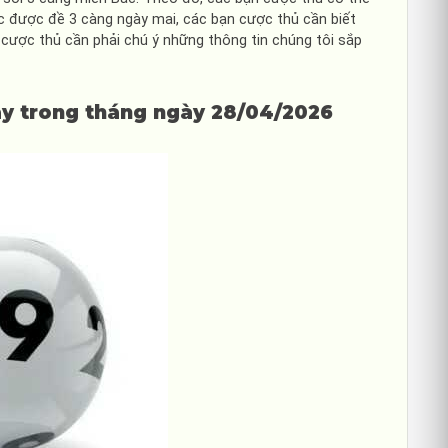
c được đề 3 càng ngày mai, các bạn cược thủ cần biết
 cược thủ cần phải chú ý những thông tin chúng tôi sắp
ày trong tháng ngày 28/04/2026