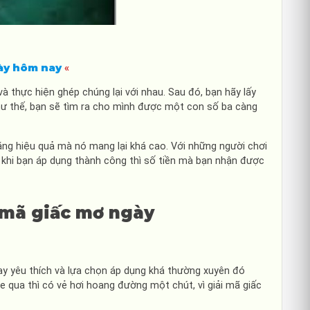
.
ày hôm nay
«
 và thực hiện ghép chúng lại với nhau. Sau đó, bạn hãy lấy
 Như thế, bạn sẽ tìm ra cho mình được một con số ba càng
ằng hiệu quả mà nó mang lại khá cao. Với những người chơi
 khi bạn áp dụng thành công thì số tiền mà bạn nhận được
i mã giấc mơ ngày
ay yêu thích và lựa chọn áp dụng khá thường xuyên đó
e qua thì có vẻ hơi hoang đường một chút, vì giải mã giấc