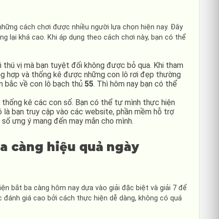
những cách chơi được nhiều người lựa chọn hiện nay. Đây
ng lại khá cao. Khi áp dụng theo cách chơi này, bạn có thể
i thú vị mà bạn tuyệt đối không được bỏ qua. Khi tham
ổng hợp và thống kê được những con lô rơi đẹp thường
ền bắc về con lô bạch thủ
55
. Thì hôm nay bạn có thể
n thống kê các con số. Bạn có thể tự mình thực hiện
đó là bạn truy cập vào các website, phần mềm hỗ trợ
n số ưng ý mang đến may mắn cho mình.
 ba càng hiệu quả ngày
n bắt ba càng hôm nay dựa vào giải đặc biệt và giải 7 để
 đánh giá cao bởi cách thực hiện dễ dàng, không có quá