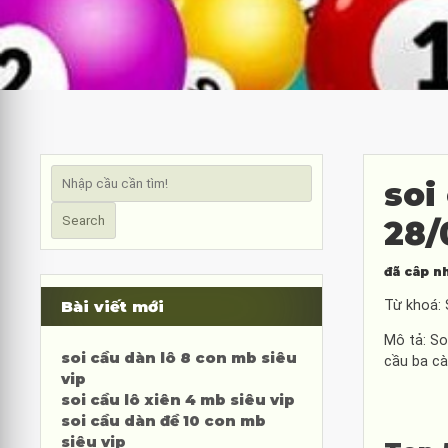
soi
Search
28/
đã câp n
Từ khoá: 
Bài viết mới
Mô tả: So
soi cầu dàn lô 8 con mb siêu
cầu ba cà
vip
soi cầu lô xiên 4 mb siêu vip
soi cầu dàn đề 10 con mb
siêu vip