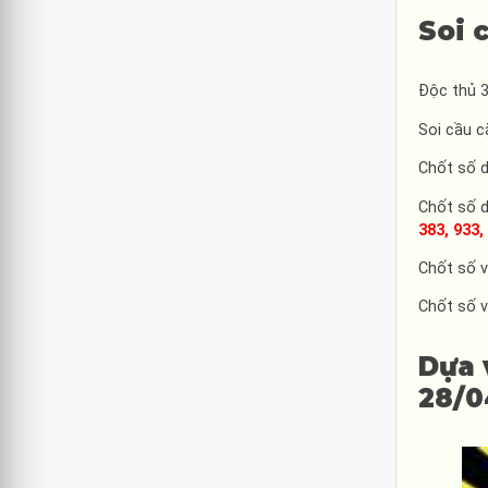
Soi 
Độc thủ 
Soi cầu c
Chốt số d
Chốt số d
383, 933,
Chốt số v
Chốt số v
Dựa 
28/0