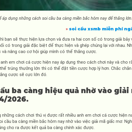
ể áp dụng những cách soi cầu ba càng miền bắc hôm nay để thắng lớn
soi cầu xsmb miễn phí ng
»
 thì bạn sẽ thực hiện lựa chọn và đưa ra hai con số có trong giải bảy
ối có trong giải đặc biệt để thực hiện và ghép chúng lại với nhau.
 và nâng cao cơ hội giúp mình có thể thắng cược.
 anh em chơi cá cược hiện nay áp dụng theo cách chơi này và cho r
hể trúng thưởng lớn thì có thể đặt tiền cược hợp lý hơn. Chắc chắn
hắng cược sẽ cực lớn đó.
cầu ba càng hiệu quả nhờ vào giả
4/2026.
 những cách chơi thú vị được rất nhiều anh em chơi cá cược hiện n
soi cầu ba càng miền bắc hôm nay nhờ vào việc giải mã giấc mơ. Ngh
ng cho ra được kết quả ba càng chính xác được.