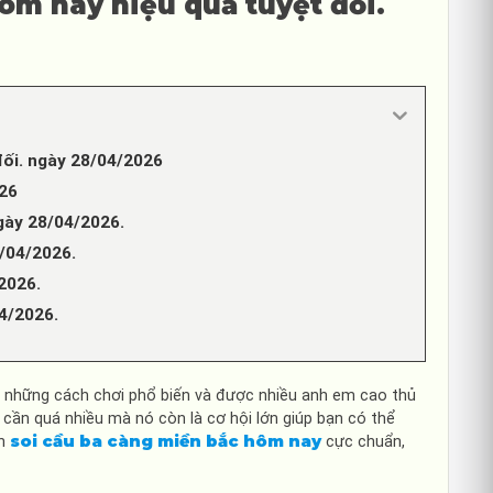
ôm nay hiệu quả tuyệt đối.
đối. ngày 28/04/2026
026
gày 28/04/2026.
8/04/2026.
2026.
4/2026.
ong những cách chơi phổ biến và được nhiều anh em cao thủ
 cần quá nhiều mà nó còn là cơ hội lớn giúp bạn có thể
soi cầu ba càng miền bắc hôm nay
h
cực chuẩn,