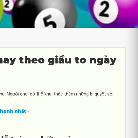
nay theo giầu to ngày
hủ. Người chơi có thể khai thác thêm những bí quyết soi
nhanh nhất
«