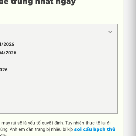
 dễ trúng nhất ngày
04/2026
04/2026
2026
may rủi sẽ là yếu tố quyết định. Tuy nhiên thực tế lại đi
soi cầu bạch thủ
úng. Anh em cần trang bị nhiều bí kíp
 đây.