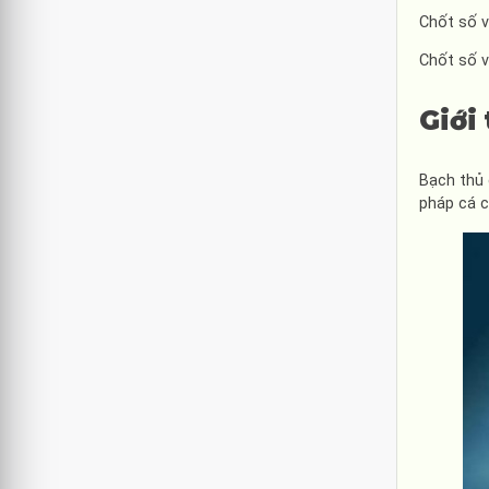
Chốt số v
Chốt số v
Giới
Bạch thủ 
pháp cá c