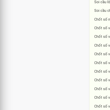
Soi cầu l
Soi cầu c
Chốt số m
Chốt số v
Chốt số v
Chốt số v
Chốt số v
Chốt số v
Chốt số v
Chốt số v
Chốt số v
Chốt số v
Chốt số v