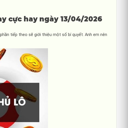
nay cực hay ngày 13/04/2026
phần tiếp theo sẽ giới thiệu một số bí quyết. Anh em nên