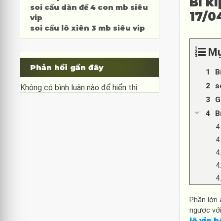
Bí k
soi cầu dàn đề 4 con mb siêu
17/0
vip
soi cầu lô xiên 3 mb siêu vip
Mụ
Phản hồi gần đây
B
s
Không có bình luận nào để hiển thị.
G
B
Phần lớn 
ngược với
lô vip 