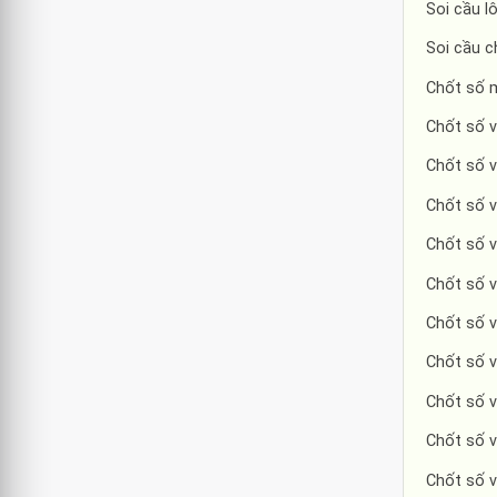
Soi cầu l
Soi cầu c
Chốt số m
Chốt số v
Chốt số v
Chốt số v
Chốt số v
Chốt số v
Chốt số v
Chốt số v
Chốt số v
Chốt số v
Chốt số v