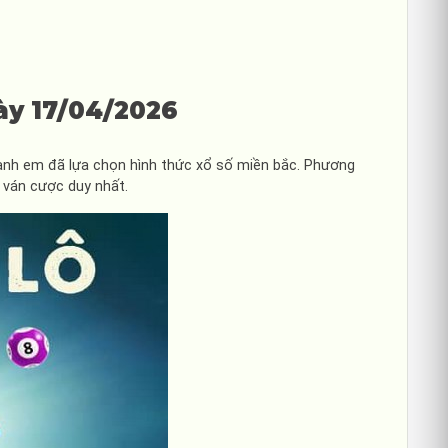
gày 17/04/2026
i anh em đã lựa chọn hình thức xổ số miền bắc. Phương
 ván cược duy nhất.