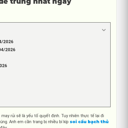
 dễ trúng nhất ngày
04/2026
04/2026
2026
may rủi sẽ là yếu tố quyết định. Tuy nhiên thực tế lại đi
soi cầu bạch thủ
úng. Anh em cần trang bị nhiều bí kíp
 đây.