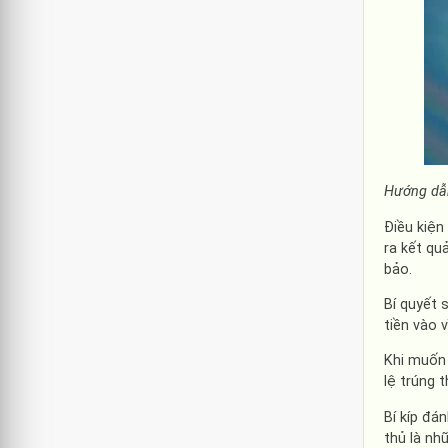
Hướng dẫn
Điều kiện
ra kết qu
bảo.
Bí quyết 
tiền vào 
Khi muốn 
lệ trúng 
Bí kíp đá
thủ là nh