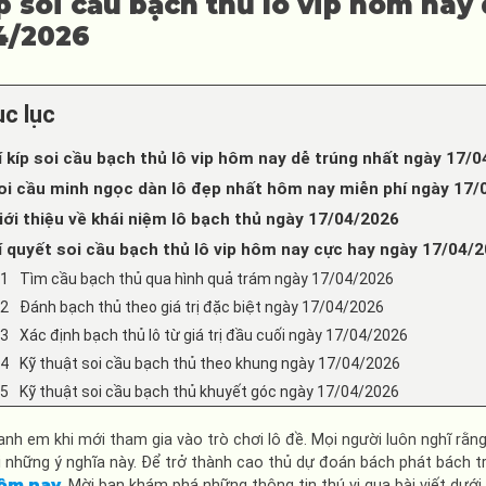
íp soi cầu bạch thủ lô vip hôm nay
4/2026
c lục
í kíp soi cầu bạch thủ lô vip hôm nay dễ trúng nhất ngày 17/
oi cầu minh ngọc dàn lô đẹp nhất hôm nay miễn phí ngày 17/
iới thiệu về khái niệm lô bạch thủ ngày 17/04/2026
í quyết soi cầu bạch thủ lô vip hôm nay cực hay ngày 17/04/
Tìm cầu bạch thủ qua hình quả trám ngày 17/04/2026
Đánh bạch thủ theo giá trị đặc biệt ngày 17/04/2026
Xác định bạch thủ lô từ giá trị đầu cuối ngày 17/04/2026
Kỹ thuật soi cầu bạch thủ theo khung ngày 17/04/2026
Kỹ thuật soi cầu bạch thủ khuyết góc ngày 17/04/2026
anh em khi mới tham gia vào trò chơi lô đề. Mọi người luôn nghĩ rằng 
 những ý nghĩa này. Để trở thành cao thủ dự đoán bách phát bách tr
hôm nay
. Mời bạn khám phá những thông tin thú vị qua bài viết dưới