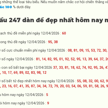
 những thể loại tiêu biểu. Nếu muốn nắm chắc cơ hội chiến thắng v
ác 100
% dưới đây.
cầu 247 dàn đề đẹp nhất hôm nay 
ạch thủ đề miễn phí ngày 12/04/2026 :
60
ong thủ đề ngày 12/04/2026 :
95, 38
 số cực chuẩn miễn phí ngày 12/04/2026 :
08, 81, 09, 15, 53, 72, 30,
 số ngày 12/04/2026 :
81, 14, 82, 95, 01, 92, 52, 95, 13, 39, 64, 37, 2
 con số bất bại ngày 12/04/2026
37, 33, 81, 18, 62, 74, 92, 95, 26, 4
, 10, 17, 69, 89, 02, 83, 98, 12
 số bất tử đẹp nhất hôm nay ngày 12/04/2026 :
55, 08, 32, 00, 62, 9
, 23, 16, 07, 41, 35, 87, 34, 34, 72, 79, 20, 03, 54, 06, 59, 81, 58, 26, 
u hôm nay ngày 12/04/2026 :
5
ôi hôm nay ngày 12/04/2026 :
9