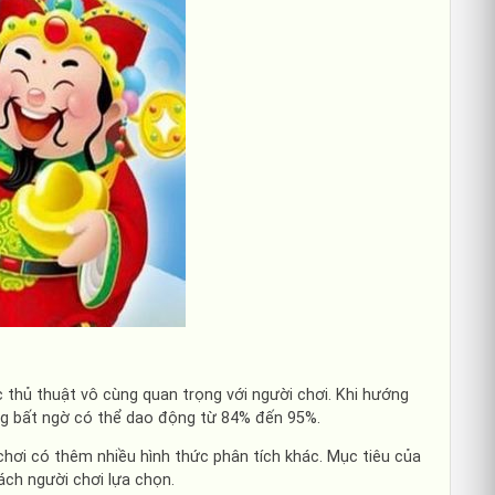
c thủ thuật vô cùng quan trọng với người chơi. Khi hướng
ởng bất ngờ có thể dao động từ 84% đến 95%.
hơi có thêm nhiều hình thức phân tích khác. Mục tiêu của
cách người chơi lựa chọn.