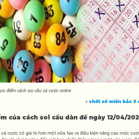
 ưu điểm cách soi cầu cá cược online
chốt số miền bắc 3
»
ểm của cách soi cầu dàn đề ngày 12/04/20
 cá cược có giá trị hơn một nửa tạo ra điều kiện nâng cao mức cượ