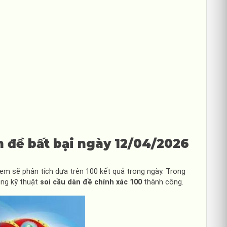
 đề bất bại ngày 12/04/2026
m sẽ phân tích dựa trên 100 kết quả trong ngày. Trong
ụng kỹ thuật
soi cầu dàn đề chính xác 100
thành công.