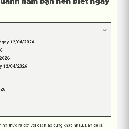
 quanh năm bạn nên biết ngày
 ngày 12/04/2026
26
/2026
ày 12/04/2026
026
hình thức ra đời với cách áp dụng khác nhau. Dàn đề là