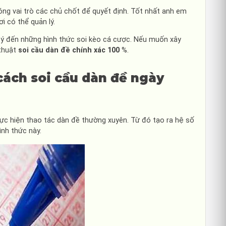
óng vai trò các chủ chốt để quyết định. Tốt nhất anh em
i có thể quản lý.
ú ý đến những hình thức soi kèo cá cược. Nếu muốn xây
 thuật
soi cầu dàn đề chính xác 100
%.
cách soi cầu dàn đề ngày
hực hiện thao tác dàn đề thường xuyên. Từ đó tạo ra hệ số
ình thức này.