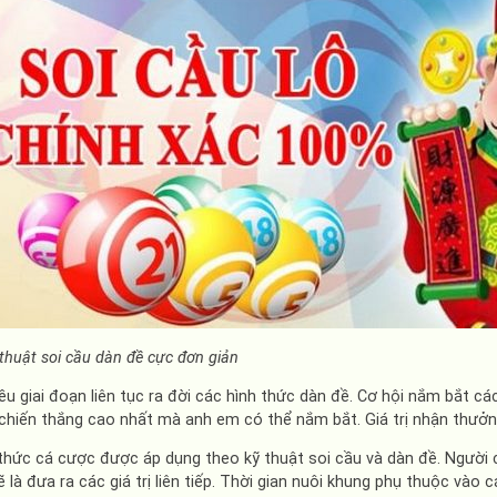
 thuật soi cầu dàn đề cực đơn giản
ều giai đoạn liên tục ra đời các hình thức dàn đề. Cơ hội nắm bắt cá
 chiến thắng cao nhất mà anh em có thể nắm bắt. Giá trị nhận thư
thức cá cược được áp dụng theo kỹ thuật soi cầu và dàn đề. Người c
 là đưa ra các giá trị liên tiếp. Thời gian nuôi khung phụ thuộc vào 