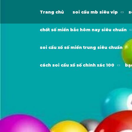
Skip
to
Trang chủ
soi cầu mb siêu vip
s
content
chốt số miền bắc hôm nay siêu chuẩn
soi cầu xổ số miền trung siêu chuẩn
cách soi cầu xổ số chính xác 100
bạ