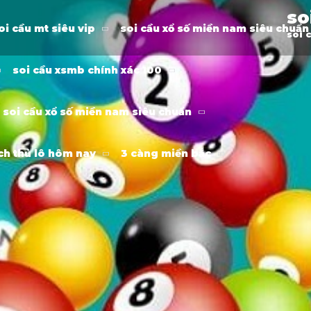
so
oi cầu mt siêu vip
soi cầu xổ số miền nam siêu chuẩn
soi 
soi cầu xsmb chính xác 100
soi cầu xổ số miền nam siêu chuẩn
ch thủ lô hôm nay
3 càng miền bắc