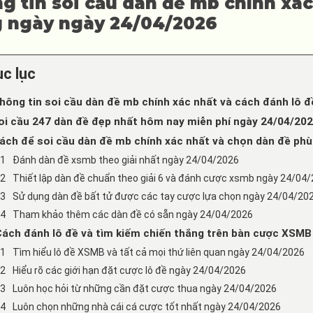
g tin soi cầu dàn đề mb chính xác
 ngày ngày 24/04/2026
c lục
hông tin soi cầu dàn đề mb chính xác nhất và cách đánh lô 
oi cầu 247 dàn đề đẹp nhất hôm nay miễn phí ngày 24/04/20
ách để soi cầu dàn đề mb chính xác nhất và chọn dàn đề ph
Đánh dàn đề xsmb theo giải nhất ngày 24/04/2026
Thiết lập dàn đề chuẩn theo giải 6 và đánh cược xsmb ngày 24/04
Sử dụng dàn đề bất tử được các tay cược lựa chọn ngày 24/04/20
Tham khảo thêm các dàn đề có sẵn ngày 24/04/2026
ách đánh lô đề và tìm kiếm chiến thắng trên bàn cược XSMB
Tìm hiểu lô đề XSMB và tất cả mọi thứ liên quan ngày 24/04/2026
Hiểu rõ các giới hạn đặt cược lô đề ngày 24/04/2026
Luôn học hỏi từ những cần đặt cược thua ngày 24/04/2026
Luôn chọn những nhà cái cá cược tốt nhất ngày 24/04/2026