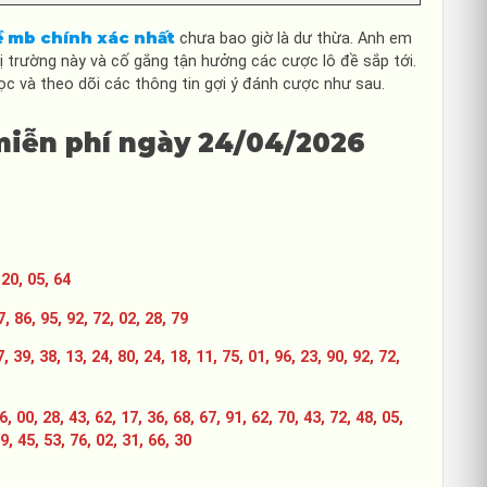
ề mb chính xác nhất
chưa bao giờ là dư thừa. Anh em
hị trường này và cố gắng tận hưởng các cược lô đề sắp tới.
ọc và theo dõi các thông tin gợi ý đánh cược như sau.
miễn phí ngày 24/04/2026
 20, 05, 64
7, 86, 95, 92, 72, 02, 28, 79
7, 39, 38, 13, 24, 80, 24, 18, 11, 75, 01, 96, 23, 90, 92, 72,
6, 00, 28, 43, 62, 17, 36, 68, 67, 91, 62, 70, 43, 72, 48, 05,
69, 45, 53, 76, 02, 31, 66, 30