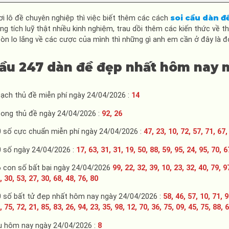
soi cầu dàn đ
ơi lô đề chuyên nghiệp thì việc biết thêm các cách
ng tích luỹ thật nhiều kinh nghiệm, trau dồi thêm các kiến thức về t
òn lo lắng về các cược của mình thì những gì anh em cần ở đây là đ
cầu 247 dàn đề đẹp nhất hôm nay 
ạch thủ đề miễn phí ngày 24/04/2026 :
14
ong thủ đề ngày 24/04/2026 :
92, 26
 số cực chuẩn miễn phí ngày 24/04/2026 :
47, 23, 10, 72, 57, 71, 67,
 số ngày 24/04/2026 :
17, 63, 31, 31, 19, 50, 88, 59, 95, 24, 95, 70, 6
 con số bất bại ngày 24/04/2026
99, 22, 32, 39, 10, 23, 32, 40, 79, 9
, 30, 53, 27, 30, 68, 48, 76, 80
 số bất tử đẹp nhất hôm nay ngày 24/04/2026 :
58, 46, 57, 10, 71, 9
, 75, 72, 21, 85, 83, 26, 94, 23, 35, 98, 12, 70, 36, 75, 09, 45, 75, 88, 
u hôm nay ngày 24/04/2026 :
8