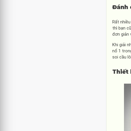
Đánh 
Rất nhiều
thì bạn c
đơn giản 
Khi giải 
nổ 1 tron
soi cầu l
Thiết