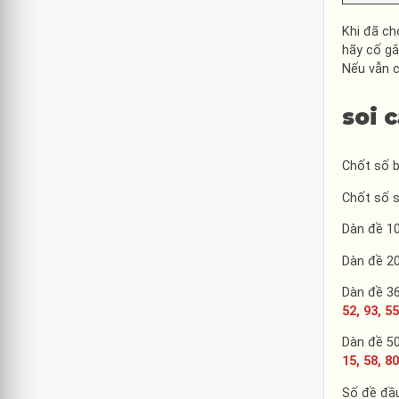
Khi đã ch
hãy cố gắ
Nếu vẫn c
soi 
Chốt số b
Chốt số s
Dàn đề 10
Dàn đề 20
Dàn đề 36
52, 93, 55
Dàn đề 50
15, 58, 80
Số đề đầ