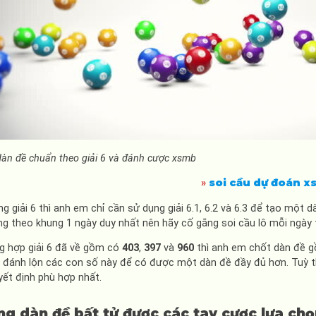
 dàn đề chuẩn theo giải 6 và đánh cược xsmb
soi cầu dự đoán 
»
ng giải 6 thì anh em chỉ cần sử dụng giải 6.1, 6.2 và 6.3 để tạo một
ng theo khung 1 ngày duy nhất nên hãy cố gắng soi cầu lô mỗi ngày
g hợp giải 6 đã về gồm có
403
,
397
và
960
thì anh em chốt dàn đề 
ể đánh lộn các con số này để có được một dàn đề đầy đủ hơn. Tuỳ t
ết định phù hợp nhất.
ng dàn đề bất tử được các tay cược lựa ch