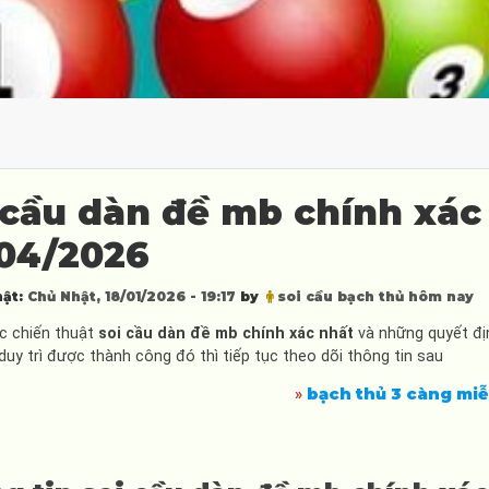
 cầu dàn đề mb chính xác
04/2026
hật:
Chủ Nhật, 18/01/2026 - 19:17
by
soi cầu bạch thủ hôm nay
c chiến thuật
soi cầu dàn đề mb chính xác nhất
và những quyết đị
duy trì được thành công đó thì tiếp tục theo dõi thông tin sau
bạch thủ 3 càng miễ
»