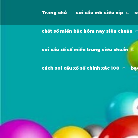
Skip
to
Trang chủ
soi cầu mb siêu vip
s
content
chốt số miền bắc hôm nay siêu chuẩn
soi cầu xổ số miền trung siêu chuẩn
cách soi cầu xổ số chính xác 100
bạ