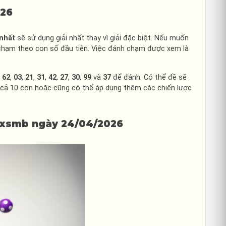
026
 nhất
sẽ sử dụng giải nhất thay vì giải đặc biệt. Nếu muốn
 chạm theo con số đầu tiên. Việc đánh chạm được xem là
,
62
,
03
,
21
,
31
,
42
,
27
,
30
,
99
và
37
để đánh. Có thể đề sẽ
n cả 10 con hoặc cũng có thể áp dụng thêm các chiến lược
c xsmb ngày 24/04/2026