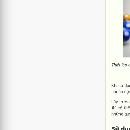
Thiết lập
Khi sử dụ
chỉ áp dụ
Lấy trườn
thì có th
những quy
Sử dụ