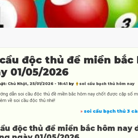
 cầu độc thủ đề miền bắ
y 01/05/2026
hật:
Chủ Nhật, 25/01/2026 - 18:41
by
soi cầu bạch thủ hôm nay
ớng dẫn soi cầu độc thủ đề miền bắc hôm nay chốt được cặp số may
hêm về soi cầu độc thủ nhé!
soi cầu bạch thủ 3 c
»
cầu độc thủ đề miền bắc hôm nay d
ng ngày 01/05/2026