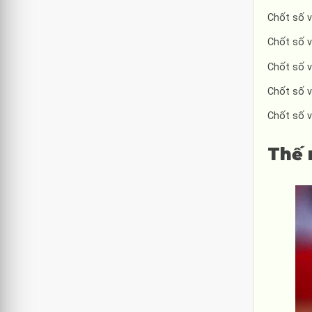
Chốt số v
Chốt số v
Chốt số v
Chốt số v
Chốt số v
Thế 