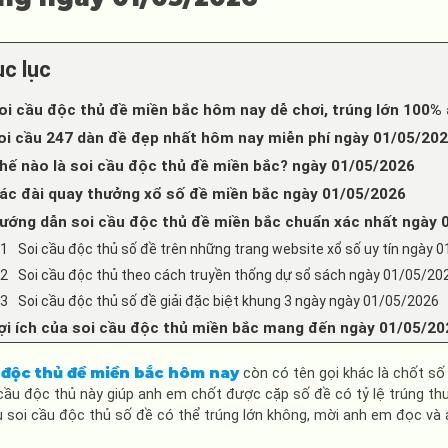
c lục
oi cầu độc thủ đề miền bắc hôm nay dễ chơi, trúng lớn 100%
oi cầu 247 dàn đề đẹp nhất hôm nay miễn phí ngày 01/05/20
hế nào là soi cầu độc thủ đề miền bắc? ngày 01/05/2026
ác đài quay thưởng xổ số đề miền bắc ngày 01/05/2026
ướng dẫn soi cầu độc thủ đề miền bắc chuẩn xác nhất ngày 
Soi cầu độc thủ số đề trên những trang website xổ số uy tín ngày 
Soi cầu độc thủ theo cách truyền thống dự sổ sách ngày 01/05/20
Soi cầu độc thủ số đề giải đặc biệt khung 3 ngày ngày 01/05/2026
ợi ích của soi cầu độc thủ miền bắc mang đến ngày 01/05/20
 độc thủ đề miền bắc hôm nay
còn có tên gọi khác là chốt số
cầu độc thủ này giúp anh em chốt được cặp số đề có tỷ lệ trúng thư
u soi cầu độc thủ số đề có thể trúng lớn không, mời anh em đọc và 