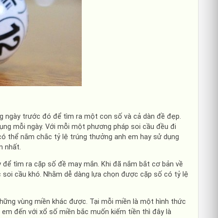
g ngày trước đó để tìm ra một con số và cả dàn đề đẹp.
dụng mỗi ngày. Với mỗi một phương pháp soi cầu đều đi
 có thể nắm chắc tỷ lệ trúng thưởng anh em hay sử dụng
 nhất.
y để tìm ra cặp số đề may mắn. Khi đã nắm bắt cơ bản về
 soi cầu khó. Nhằm dễ dàng lựa chọn được cặp số có tỷ lệ
hững vùng miền khác được. Tại mỗi miền là một hình thức
em đến với xổ số miền bắc muốn kiếm tiền thì đây là