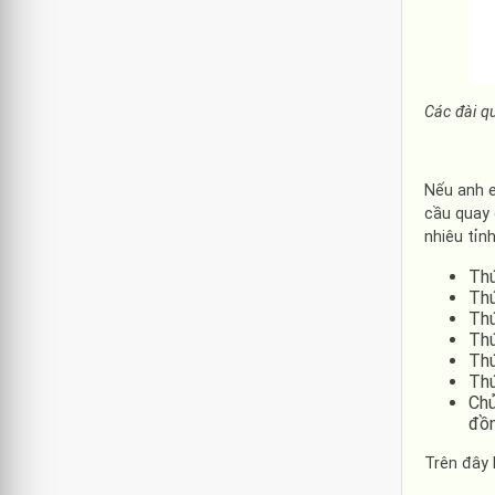
Các đài q
Nếu anh e
cầu quay 
nhiêu tỉn
Thứ
Thứ
Thứ
Thứ
Thứ
Thứ
Chủ
đồn
Trên đây 