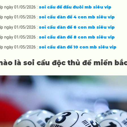
soi cầu đề đầu đuôi mb siêu vip
íp ngày 01/05/2026 :
soi cầu dàn đề 4 con mb siêu vip
íp ngày 01/05/2026 :
soi cầu dàn đề 6 con mb siêu vip
íp ngày 01/05/2026 :
soi cầu dàn đề 8 con mb siêu vip
íp ngày 01/05/2026 :
soi cầu dàn đề 10 con mb siêu vip
íp ngày 01/05/2026 :
nào là soi cầu độc thủ đề miền bắ