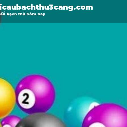
icaubachthu3cang.com
cầu bạch thủ hôm nay