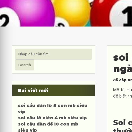
soi
Search
ngà
đã câp n
Mô tả: Hư
Bài viết mới
để biết t
soi cầu dàn lô 8 con mb siêu
vip
soi cầu lô xiên 4 mb siêu vip
Soi 
soi cầu dàn đề 10 con mb
thưở
siêu vip