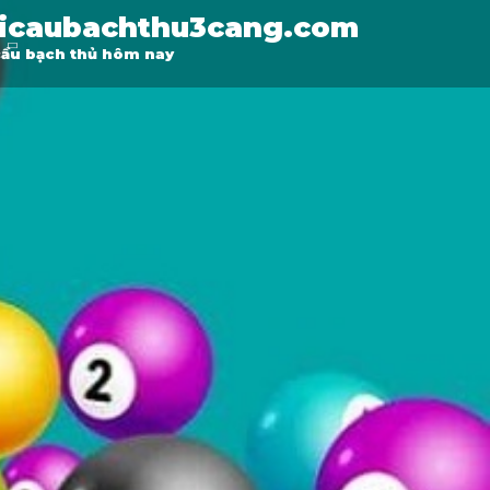
icaubachthu3cang.com
cầu bạch thủ hôm nay