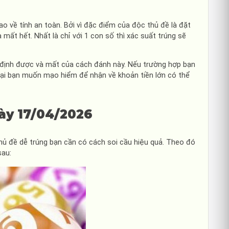
o về tính an toàn. Bởi vì đặc điểm của độc thủ đề là đặt
 mất hết. Nhất là chỉ với 1 con số thì xác suất trúng sẽ
c định được và mất của cách đánh này. Nếu trường hợp bạn
 lại bạn muốn mạo hiểm để nhận về khoản tiền lớn có thể
gày 17/04/2026
hủ đề dễ trúng bạn cần có cách soi cầu hiệu quả. Theo đó
sau: