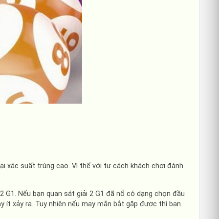
i xác suất trúng cao. Vì thế với tư cách khách chơi đánh
i 2 G1. Nếu bạn quan sát giải 2 G1 đã nổ có dạng chọn đầu
y ít xảy ra. Tuy nhiên nếu may mắn bắt gặp được thì bạn