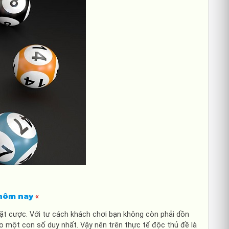
 hôm nay
«
đặt cược. Với tư cách khách chơi bạn không còn phải dồn
ào một con số duy nhất. Vậy nên trên thực tế độc thủ đề là