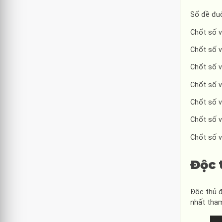
Số đề đu
Chốt số v
Chốt số v
Chốt số v
Chốt số v
Chốt số v
Chốt số v
Chốt số v
Độc 
Độc thủ đ
nhất tham