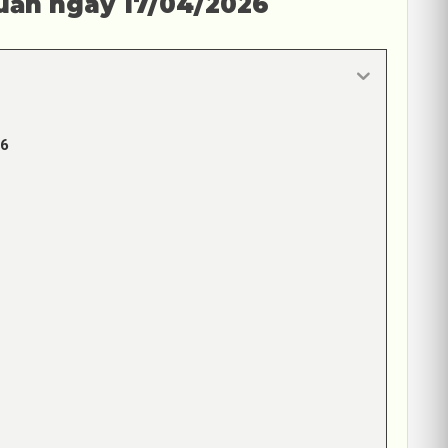
huẩn ngày 17/04/2026
26