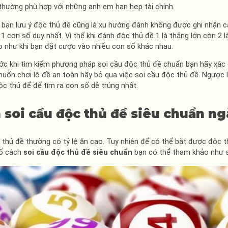
thường phù hợp với những anh em hạn hẹp tài chính.
 bạn lưu ý độc thủ đề cũng là xu hướng đánh không được ghi nhận ca
1 con số duy nhất. Vì thế khi đánh độc thủ đề 1 là thắng lớn còn 2 là
 như khi bạn đặt cược vào nhiều con số khác nhau.
ước khi tìm kiếm phương pháp soi cầu độc thủ đề chuẩn bạn hãy xá
muốn chơi lô đề an toàn hãy bỏ qua việc soi cầu độc thủ đề. Ngược
ộc thủ để để tìm ra con số dễ trúng nhất.
 soi cầu độc thủ đề siêu chuẩn n
thủ đề thường có tỷ lệ ăn cao. Tuy nhiên để có thể bắt được độc t
ố cách
soi cầu độc thủ đề siêu chuẩn
bạn có thể tham khảo như 