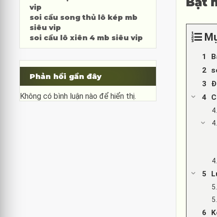
Bật 
vip
soi cầu song thủ lô kép mb
siêu vip
Mụ
soi cầu lô xiên 4 mb siêu vip
B
s
Phản hồi gần đây
Đ
Không có bình luận nào để hiển thị.
C
L
K