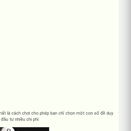
chất là cách chơi cho phép bạn chỉ chọn một con số đề duy
đầu tư nhiều chi phí.