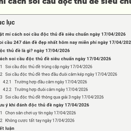
mí cách soi cầu độc thủ đề siêu c
c lục
ật mí cách soi cầu độc thủ đề siêu chuẩn ngày 17/04/2026
oi cầu 247 dàn đề đẹp nhất hôm nay miễn phí ngày 17/04/20
ộc thủ đề là gì? ngày 17/04/2026
ách soi cầu độc thủ đề siêu chuẩn ngày 17/04/2026
Soi cầu độc thủ đề trùng cặp ngày 17/04/2026
Soi cầu độc thủ đề theo đầu đuôi câm kép ngày 17/04/2026
Trường hợp đầu câm ngày 17/04/2026
Trường hợp đuôi câm ngày 17/04/2026
Soi cầu độc thủ đề thông qua giải 3 ngày 17/04/2026
ưu ý khi đánh độc thủ đề ngày 17/04/2026
Chọn sân chơi uy tín ngày 17/04/2026
Không cược tất tay ngày 17/04/2026
ết luận