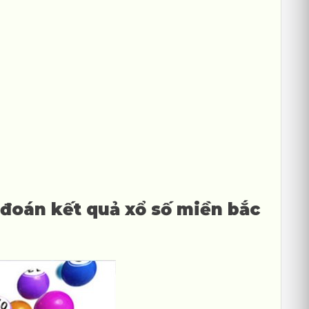
 đoán kết quả xổ số miền bắc