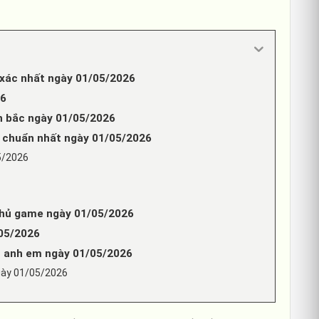
 xác nhất ngày 01/05/2026
26
ền bắc ngày 01/05/2026
 chuẩn nhất ngày 01/05/2026
5/2026
thủ game ngày 01/05/2026
/05/2026
ho anh em ngày 01/05/2026
ngày 01/05/2026