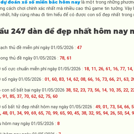
 dự đoán xổ số miền bắc hôm nay
là một trong những phương
ng cách chơi chính xác nhất mà nhiều cao thủ game tin tưởng. Vậy
 nhất, hãy cùng nhau đi tìm hiểu để có được con số đẹp nhất trong 
cầu 247 dàn đề đẹp nhất hôm nay 
ạch thủ đề miễn phí ngày 01/05/2026 :
47
ong thủ đề ngày 01/05/2026 :
78, 61
 số cực chuẩn miễn phí ngày 01/05/2026 :
18, 11, 26, 61, 16, 77, 14,
 số ngày 01/05/2026 :
01, 60, 83, 14, 62, 08, 66, 16, 73, 66, 21, 63, 2
 con số bất bại ngày 01/05/2026
38, 52, 23, 73, 56, 14, 10, 35, 22, 2
, 91, 85, 37, 70, 62, 62, 75, 60
 số bất tử đẹp nhất hôm nay ngày 01/05/2026 :
49, 01, 73, 54, 66, 5
, 48, 01, 34, 99, 69, 65, 70, 99, 65, 90, 45, 38, 32, 95, 94, 26, 50, 54, 
u hôm nay ngày 01/05/2026 :
8