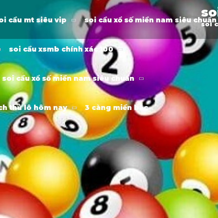
so
oi cầu mt siêu vip
soi cầu xổ số miền nam siêu chuẩn
soi 
soi cầu xsmb chính xác 100
soi cầu xổ số miền nam siêu chuẩn
ch thủ lô hôm nay
3 càng miền bắc