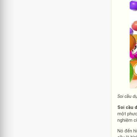
Soi cầu d
Soi cầu 
một phươn
nghiệm c
Nó đến hì