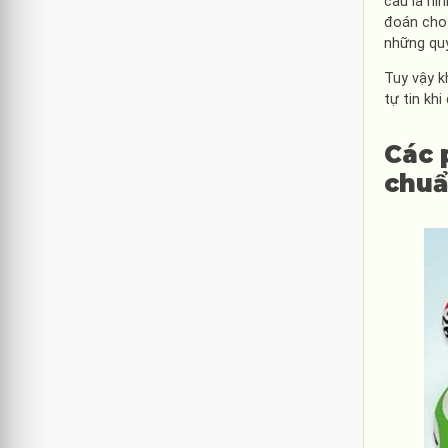
cầu là hì
đoán cho 
những quy
Tuy vậy k
tự tin kh
Các 
chuẩ