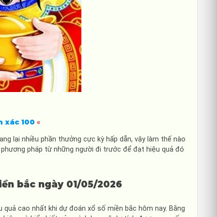
h xác 100
«
ng lại nhiều phần thưởng cực kỳ hấp dẫn, vậy làm thế nào
 phương pháp từ những người đi trước để đạt hiệu quả đó
iền bắc ngày 01/05/2026
u quả cao nhất khi dự đoán xổ số miền bắc hôm nay. Bằng