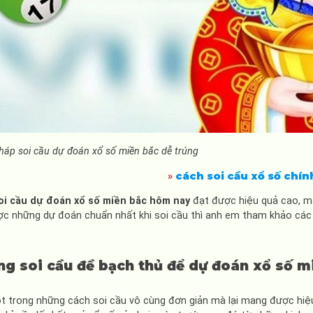
áp soi cầu dự đoán xổ số miền bắc dễ trúng
cách soi cầu xổ số chín
»
oi cầu dự đoán xổ số miền bắc hôm nay
đạt được hiệu quả cao, ma
c những dự đoán chuẩn nhất khi soi cầu thì anh em tham khảo các
ng soi cầu đề bạch thủ để dự đoán xổ số m
t trong những cách soi cầu vô cùng đơn giản mà lại mang được hiệ