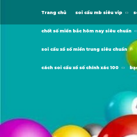
Skip
to
Trang chủ
soi cầu mb siêu vip
s
content
chốt số miền bắc hôm nay siêu chuẩn
soi cầu xổ số miền trung siêu chuẩn
cách soi cầu xổ số chính xác 100
bạ