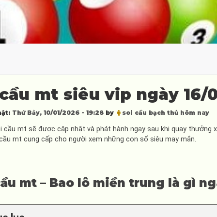
 cầu mt siêu vip ngày 16/
hật:
Thứ Bảy, 10/01/2026 - 19:28
by
soi cầu bạch thủ hôm nay
i cầu mt sẽ được cập nhật và phát hành ngay sau khi quay thưởng x
 cầu mt cung cấp cho người xem những con số siêu may mắn.
cầu mt – Bao lô miền trung là gì n