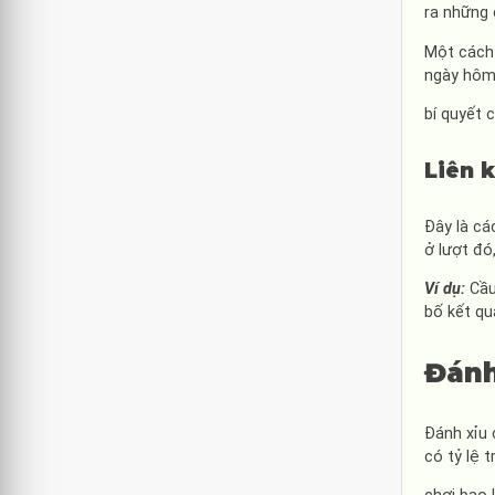
ra những 
Một cách 
ngày hôm 
bí quyết c
Liên k
Đây là cá
ở lượt đó
Ví dụ:
Cầu 
bố kết quả
Đánh
Đánh xỉu 
có tỷ lệ 