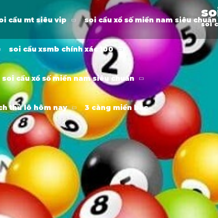
so
oi cầu mt siêu vip
soi cầu xổ số miền nam siêu chuẩn
soi 
soi cầu xsmb chính xác 100
soi cầu xổ số miền nam siêu chuẩn
ch thủ lô hôm nay
3 càng miền bắc