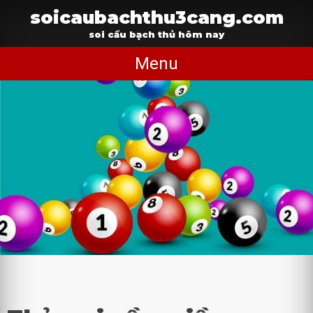
Skip
soicaubachthu3cang.com
to
content
soi cầu bạch thủ hôm nay
Menu