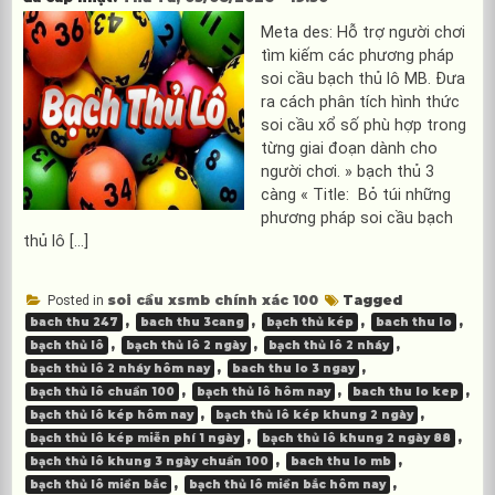
chuẩn
Meta des: Hỗ trợ người chơi
tìm kiếm các phương pháp
soi cầu bạch thủ lô MB. Đưa
ra cách phân tích hình thức
soi cầu xổ số phù hợp trong
từng giai đoạn dành cho
người chơi. » bạch thủ 3
càng « Title: Bỏ túi những
phương pháp soi cầu bạch
thủ lô […]
soi cầu xsmb chính xác 100
Tagged
Posted in
,
,
,
,
bach thu 247
bach thu 3cang
bạch thủ kép
bach thu lo
,
,
,
bạch thủ lô
bạch thủ lô 2 ngày
bạch thủ lô 2 nháy
,
,
bạch thủ lô 2 nháy hôm nay
bach thu lo 3 ngay
,
,
,
bạch thủ lô chuẩn 100
bạch thủ lô hôm nay
bach thu lo kep
,
,
bạch thủ lô kép hôm nay
bạch thủ lô kép khung 2 ngày
,
,
bạch thủ lô kép miễn phí 1 ngày
bạch thủ lô khung 2 ngày 88
,
,
bạch thủ lô khung 3 ngày chuẩn 100
bach thu lo mb
,
,
bạch thủ lô miền bắc
bạch thủ lô miền bắc hôm nay