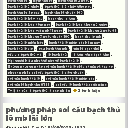
,
,
,
bach thu lo
bạch thủ lô
bạch thủ lô 2 ngày
,
,
bạch thủ lô 2 nháy
bạch thủ lô 2 nháy hôm nay
,
,
bach thu lo 3 ngay
bạch thủ lô chuẩn 100
,
,
bạch thủ lô hôm nay
bach thu lo kep
,
,
bạch thủ lô kép hôm nay
bạch thủ lô kép khung 2 ngày
,
,
bạch thủ lô kép miễn phí 1 ngày
bạch thủ lô khung 2 ngày 88
,
,
bạch thủ lô khung 3 ngày chuẩn 100
bach thu lo mb
,
,
bạch thủ lô miền bắc
bạch thủ lô miền bắc hôm nay
,
,
,
bạch thủ lô vip
cau bach thu mb
cầu lô bạch thủ
,
,
,
cầu vip bạch thủ mb
lô bạch thủ
lô kép rồng bạch kim
,
Mọi người hiểu như thế nào về bạch thủ lô
,
Những phương pháp soi cầu bạch thủ lô siêu chuẩn và hay ho
,
phương pháp soi cầu bạch thủ lô siêu chuẩn
,
,
soi cầu bạch thủ lô
soi cầu bạch thủ lô miền bắc
,
,
soi cầu lô bạch thủ 8785
soi cầu lô bạch thủ xs đà nẵng
ở
2 bình luận
Tỷ lệ ăn của lô bạch thủ là bao nhiêu
phương
pháp
soi
cầu
phương pháp soi cầu bạch thủ
bạch
thủ
lô mb lãi lớn
lô
siêu
đã câp nhật:
Thứ Tư, 05/08/2026 - 19:50