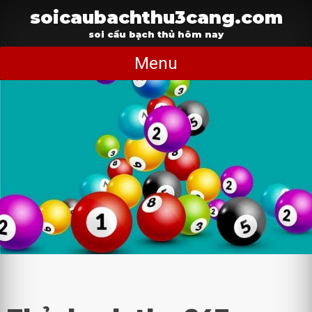
Skip
soicaubachthu3cang.com
to
content
soi cầu bạch thủ hôm nay
Menu