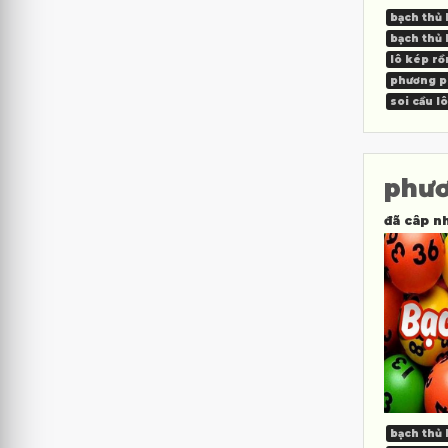
bạch thủ 
bạch thủ 
lô kép rồ
phương ph
soi cầu l
phươ
đã câp n
bạch thủ 