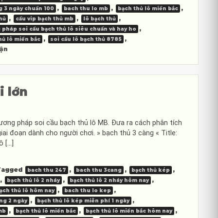
,
,
,
g 3 ngày chuẩn 100
bach thu lo mb
bạch thủ lô miền bắc
,
,
,
hủ
cầu vip bạch thủ mb
lô bạch thủ
,
pháp soi cầu bạch thủ lô siêu chuẩn và hay ho
,
,
hủ lô miền bắc
soi cầu lô bạch thủ 8785
ở
uận
phương
pháp
soi
cầu
bạch
i lớn
thủ
lô
siêu
chuẩn
ương pháp soi cầu bạch thủ lô MB. Đưa ra cách phân tích
iai đoạn dành cho người chơi. » bạch thủ 3 càng « Title:
ô […]
Tagged
,
,
,
bach thu 247
bach thu 3cang
bạch thủ kép
,
,
,
bạch thủ lô 2 nháy
bạch thủ lô 2 nháy hôm nay
,
,
ạch thủ lô hôm nay
bach thu lo kep
,
,
ng 2 ngày
bạch thủ lô kép miễn phí 1 ngày
,
,
,
mb
bạch thủ lô miền bắc
bạch thủ lô miền bắc hôm nay