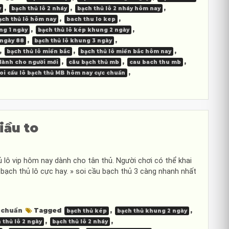
,
,
,
y
bạch thủ lô 2 nháy
bạch thủ lô 2 nháy hôm nay
,
,
ạch thủ lô hôm nay
bach thu lo kep
,
,
ng 1 ngày
bạch thủ lô kép khung 2 ngày
,
,
 ngày 88
bạch thủ lô khung 3 ngày
,
,
,
bạch thủ lô miền bắc
bạch thủ lô miền bắc hôm nay
,
,
,
dành cho người mới
câu bạch thủ mb
cau bach thu mb
,
oi cầu lô bạch thủ MB hôm nay cực chuẩn
iầu to
ủ lô vip hôm nay dành cho tân thủ. Người chơi có thể khai
bạch thủ lô cực hay. » soi cầu bạch thủ 3 càng nhanh nhất
 chuẩn
Tagged
,
,
bạch thủ kép
bạch thủ khung 2 ngày
,
,
 thủ lô 2 ngày
bạch thủ lô 2 nháy