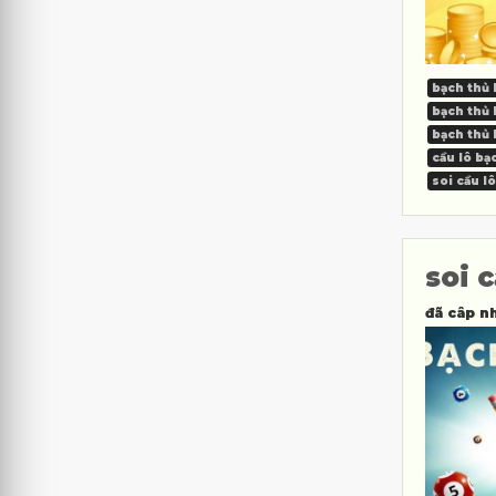
bạch thủ 
bạch thủ 
bạch thủ 
cầu lô bạ
soi cầu l
soi 
đã câp n