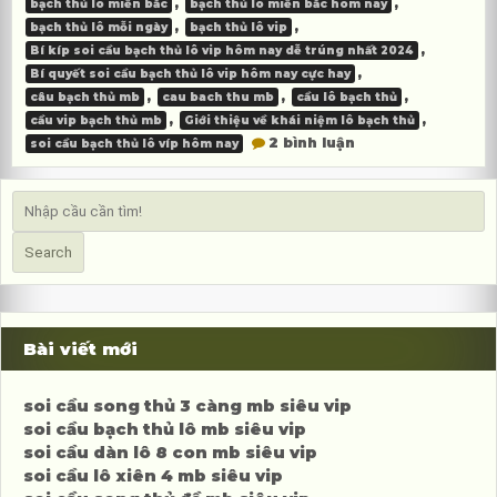
,
,
bạch thủ lô miền bắc
bạch thủ lô miền bắc hôm nay
,
,
bạch thủ lô mỗi ngày
bạch thủ lô vip
,
Bí kíp soi cầu bạch thủ lô vip hôm nay dễ trúng nhất 2024
,
Bí quyết soi cầu bạch thủ lô vip hôm nay cực hay
,
,
,
câu bạch thủ mb
cau bach thu mb
cầu lô bạch thủ
,
,
cầu vip bạch thủ mb
Giới thiệu về khái niệm lô bạch thủ
ở
2 bình luận
soi cầu bạch thủ lô víp hôm nay
soi
cầu
bạch
thủ
lô
víp
Search
hôm
nay
theo
giầu
to
Bài viết mới
soi cầu song thủ 3 càng mb siêu vip
soi cầu bạch thủ lô mb siêu vip
soi cầu dàn lô 8 con mb siêu vip
soi cầu lô xiên 4 mb siêu vip