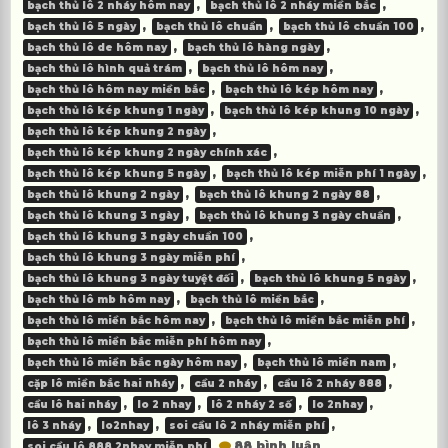
,
,
bạch thủ lô 2 nháy hôm nay
bạch thủ lô 2 nháy miền bắc
,
,
,
bạch thủ lô 5 ngày
bạch thủ lô chuẩn
bạch thủ lô chuẩn 100
,
,
bạch thủ lô de hôm nay
bạch thủ lô hàng ngày
,
,
bạch thủ lô hình quả trám
bạch thủ lô hôm nay
,
,
bạch thủ lô hôm nay miền bắc
bạch thủ lô kép hôm nay
,
,
bạch thủ lô kép khung 1 ngày
bạch thủ lô kép khung 10 ngày
,
bạch thủ lô kép khung 2 ngày
,
bạch thủ lô kép khung 2 ngày chính xác
,
,
bạch thủ lô kép khung 5 ngày
bạch thủ lô kép miễn phí 1 ngày
,
,
bạch thủ lô khung 2 ngày
bạch thủ lô khung 2 ngày 88
,
,
bạch thủ lô khung 3 ngày
bạch thủ lô khung 3 ngày chuẩn
,
bạch thủ lô khung 3 ngày chuẩn 100
,
bạch thủ lô khung 3 ngày miễn phí
,
,
bạch thủ lô khung 3 ngày tuyệt đối
bạch thủ lô khung 5 ngày
,
,
bạch thủ lô mb hôm nay
bạch thủ lô miền bắc
,
,
bạch thủ lô miền bắc hôm nay
bạch thủ lô miền bắc miễn phí
,
bạch thủ lô miền bắc miễn phí hôm nay
,
,
bạch thủ lô miền bắc ngày hôm nay
bạch thủ lô miền nam
,
,
,
cặp lô miền bắc hai nháy
cầu 2 nháy
cầu lô 2 nháy 888
,
,
,
,
cầu lô hai nháy
lo 2 nhay
lô 2 nháy 2 số
lo 2nhay
,
,
,
lô 3 nháy
lo2nhay
soi cầu lô 2 nháy miễn phí
ở
88 bình luận
soi cầu lô 888 2nhay miễn phí