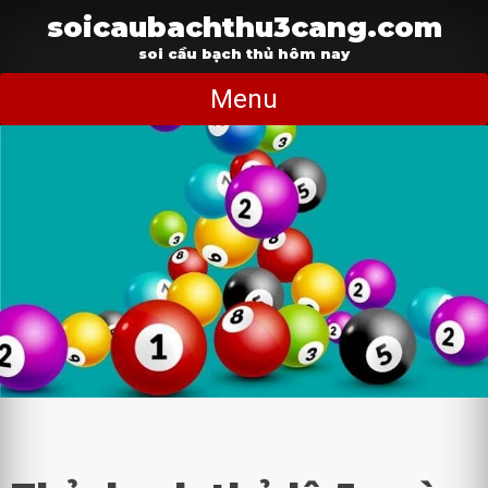
Skip
soicaubachthu3cang.com
to
content
soi cầu bạch thủ hôm nay
Menu