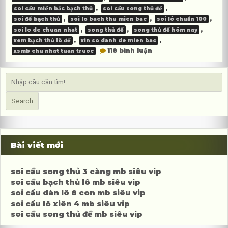
,
,
soi cầu miền bắc bạch thủ
soi cầu song thủ đề
,
,
,
soi đề bạch thủ
soi lo bach thu mien bac
soi lô chuẩn 100
,
,
,
soi lo de chuan nhat
song thủ đề
song thủ đề hôm nay
,
,
xem bạch thủ lô đề
xin so danh de mien bac
ở
118 bình luận
xsmb chu nhat tuan truoc
soi
cầu
song
thủ
đề
mb
Search
siêu
vip
Bài viết mới
soi cầu song thủ 3 càng mb siêu vip
soi cầu bạch thủ lô mb siêu vip
soi cầu dàn lô 8 con mb siêu vip
soi cầu lô xiên 4 mb siêu vip
soi cầu song thủ đề mb siêu vip