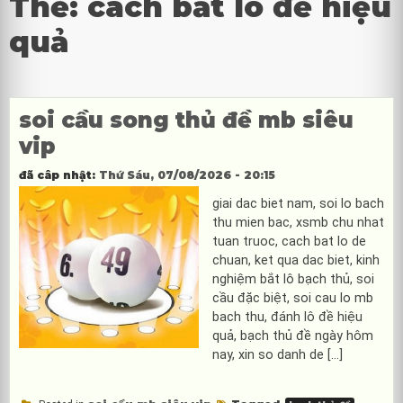
Thẻ:
cách bắt lô đề hiệu
quả
soi cầu song thủ đề mb siêu
vip
đã câp nhật:
Thứ Sáu, 07/08/2026 - 20:15
giai dac biet nam, soi lo bach
thu mien bac, xsmb chu nhat
tuan truoc, cach bat lo de
chuan, ket qua dac biet, kinh
nghiệm bắt lô bạch thủ, soi
cầu đặc biệt, soi cau lo mb
bach thu, đánh lô đề hiệu
quả, bạch thủ đề ngày hôm
nay, xin so danh de […]