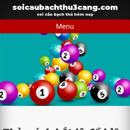
Skip
soicaubachthu3cang.com
to
content
soi cầu bạch thủ hôm nay
Menu