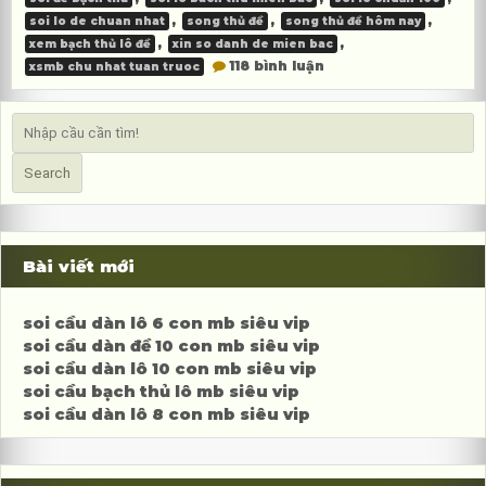
,
,
,
soi lo de chuan nhat
song thủ đề
song thủ đề hôm nay
,
,
xem bạch thủ lô đề
xin so danh de mien bac
ở
118 bình luận
xsmb chu nhat tuan truoc
soi
cầu
song
thủ
đề
mb
Search
siêu
vip
Bài viết mới
soi cầu dàn lô 6 con mb siêu vip
soi cầu dàn đề 10 con mb siêu vip
soi cầu dàn lô 10 con mb siêu vip
soi cầu bạch thủ lô mb siêu vip
soi cầu dàn lô 8 con mb siêu vip